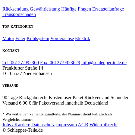
Rücksendung
Gewährleistung
Häufige Fragen
Ersatzteilanfrage
Transportschäden
TOP-KATEGORIEN
Motor
Filter
Kühlsystem
Vorderachse
Elektrik
KONTAKT
Tel: 06127-992360
Fax: 06127-9923629
info@schlepper-teile.de
Frankfurter Straße 14
D - 65527 Niedernhausen
VERSAND
90 Tage Rückgaberecht
Kostenloser Paket Rückversand
Schneller
Versand
6,90 € für Paketversand innerhalb Deutschland
* Wir vertreiben keine Originalteile, die Nummer dient lediglich als
Vergleichsnummer.
Jobs / Karriere
Datenschutz
Impressum
AGB
Widerrufsrecht
© Schlepper-Teile.de