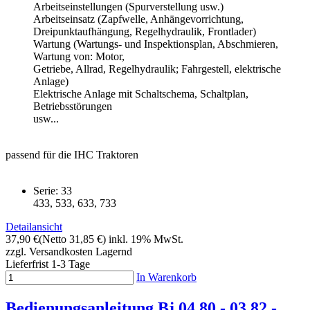
Arbeitseinstellungen (Spurverstellung usw.)
Arbeitseinsatz (Zapfwelle, Anhängevorrichtung,
Dreipunktaufhängung, Regelhydraulik, Frontlader)
Wartung (Wartungs- und Inspektionsplan, Abschmieren,
Wartung von: Motor,
Getriebe, Allrad, Regelhydraulik; Fahrgestell, elektrische
Anlage)
Elektrische Anlage mit Schaltschema, Schaltplan,
Betriebsstörungen
usw...
passend für die IHC Traktoren
Serie: 33
433, 533, 633, 733
Detailansicht
37,90 €
(Netto 31,85 €)
inkl. 19% MwSt.
zzgl. Versandkosten
Lagernd
Lieferfrist 1-3 Tage
In Warenkorb
Bedienungsanleitung Bj 04.80 - 03.82 -