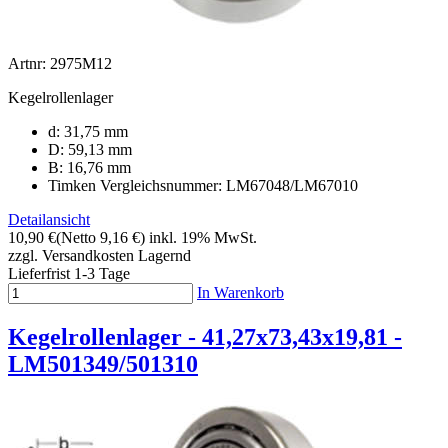
Artnr: 2975M12
Kegelrollenlager
d: 31,75 mm
D: 59,13 mm
B: 16,76 mm
Timken Vergleichsnummer: LM67048/LM67010
Detailansicht
10,90 €
(Netto 9,16 €)
inkl. 19% MwSt.
zzgl. Versandkosten
Lagernd
Lieferfrist 1-3 Tage
In Warenkorb
Kegelrollenlager - 41,27x73,43x19,81 -
LM501349/501310