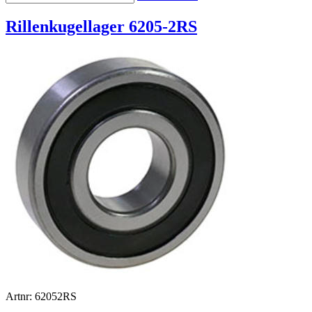
Rillenkugellager 6205-2RS
Artnr: 62052RS