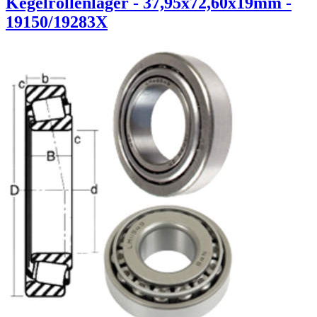
Kegelrollenlager - 37,95x72,60x19mm -
19150/19283X