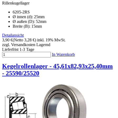
Rillenkugellager
6205-2RS
Ø innen (d): 25mm
Ø außen (D): 52mm
Breite (B): 15mm
Detailansicht
3,90 €
(Netto 3,28 €)
inkl. 19% MwSt.
zzgl. Versandkosten
Lagernd
Lieferfrist 1-3 Tage
In Warenkorb
Kegelrollenlager - 45,61x82,93x25,40mm
- 25590/25520