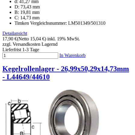
d: 41,27 mm
D: 73,43 mm
B: 19,81 mm
C: 14,73 mm
Timken Vergleichsnummer: LM501349/501310
Detailansicht
17,90 €
(Netto 15,04 €)
inkl. 19% MwSt.
zzgl. Versandkosten
Lagernd
Lieferfrist 1-3 Tage
In Warenkorb
Kegelrollenlager - 26,99x50,29x14,73mm
- L44649/44610