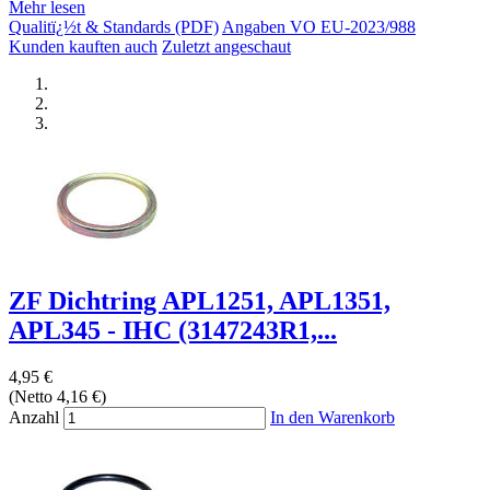
Mehr lesen
Qualitï¿½t & Standards (PDF)
Angaben VO EU-2023/988
Kunden kauften auch
Zuletzt angeschaut
ZF Dichtring APL1251, APL1351,
APL345 - IHC (3147243R1,...
4,95 €
(Netto 4,16 €)
Anzahl
In den Warenkorb