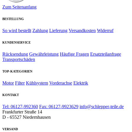
Zum Seitenanfang
BESTELLUNG
So wird bestellt
Zahlung
Lieferung
Versandkosten
Widerruf
KUNDENSERVICE
Rücksendung
Gewährleistung
Häufige Fragen
Ersatzteilanfrage
Transportschäden
TOP-KATEGORIEN
Motor
Filter
Kühlsystem
Vorderachse
Elektrik
KONTAKT
Tel: 06127-992360
Fax: 06127-9923629
info@schlepper-teile.de
Frankfurter Straße 14
D - 65527 Niedernhausen
VERSAND