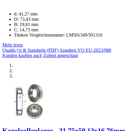
d: 41,27 mm
D: 73,43 mm
B: 19,81 mm
C: 14,73 mm
Timken Vergleichsnummer: LM501349/501310
Mehr lesen
Qualitï¿½t & Standards (PDF)
Angaben VO EU-2023/988
Kunden kauften auch
Zuletzt angeschaut
Kegelrollenlager - 31,75x59,13x16,76mm - 