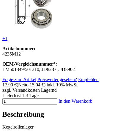
+1
Artikelnummer:
4235M12
OEM-Vergleichsnummer*:
LM501349/501310, JD8237 , JD8902
Frage zum Artikel
Preiswerter gesehen?
Empfehlen
17,90 €
(Netto 15,04 €)
inkl. 19% MwSt.
zzgl. Versandkosten
Lagernd
Lieferfrist 1-3 Tage
In den Warenkorb
Beschreibung
Kegelrollenlager