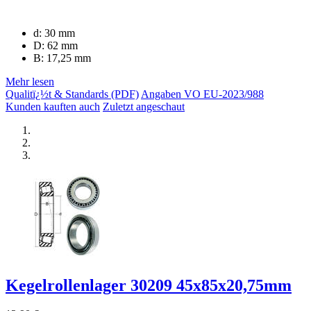
d: 30 mm
D: 62 mm
B: 17,25 mm
Mehr lesen
Qualitï¿½t & Standards (PDF)
Angaben VO EU-2023/988
Kunden kauften auch
Zuletzt angeschaut
Kegelrollenlager 30209 45x85x20,75mm