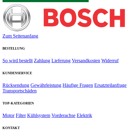
Zum Seitenanfang
BESTELLUNG
So wird bestellt
Zahlung
Lieferung
Versandkosten
Widerruf
KUNDENSERVICE
Rücksendung
Gewährleistung
Häufige Fragen
Ersatzteilanfrage
Transportschäden
TOP-KATEGORIEN
Motor
Filter
Kühlsystem
Vorderachse
Elektrik
KONTAKT