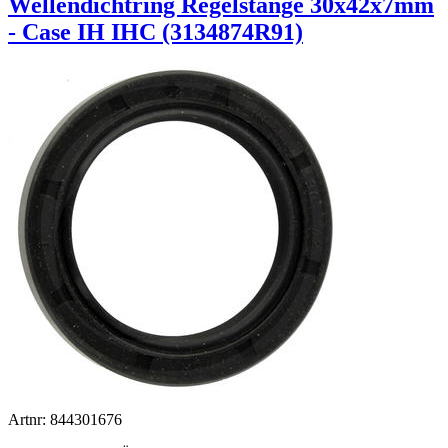
Wellendichtring Regelstange 30x42x7mm
- Case IH IHC (3134874R91)
Artnr: 844301676