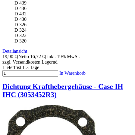
D 439
D 436
D 432
D 430
D 326
D 324
D 322
D 320
Detailansicht
19,90 €
(Netto 16,72 €)
inkl. 19% MwSt.
zzgl. Versandkosten
Lagernd
Lieferfrist 1-3 Tage
In Warenkorb
Dichtung Krafthebergehäuse - Case IH
IHC (3053452R3)