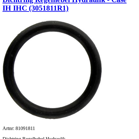
IH IHC (3051811R1)
Artnr: 81091811
Dichtring Regelhebel Hydraulik