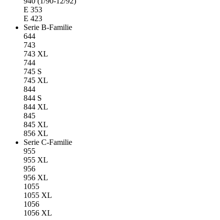
940 (1/90-12/92)
E 353
E 423
Serie B-Familie
644
743
743 XL
744
745 S
745 XL
844
844 S
844 XL
845
845 XL
856 XL
Serie C-Familie
955
955 XL
956
956 XL
1055
1055 XL
1056
1056 XL