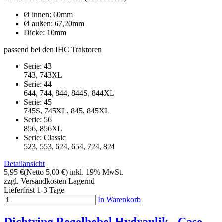
Ø innen: 60mm
Ø außen: 67,20mm
Dicke: 10mm
passend bei den IHC Traktoren
Serie: 43
743, 743XL
Serie: 44
644, 744, 844, 844S, 844XL
Serie: 45
745S, 745XL, 845, 845XL
Serie: 56
856, 856XL
Serie: Classic
523, 553, 624, 654, 724, 824
Detailansicht
5,95 €
(Netto 5,00 €)
inkl. 19% MwSt.
zzgl. Versandkosten
Lagernd
Lieferfrist 1-3 Tage
In Warenkorb
Dichtring Regelhebel Hydraulik - Case