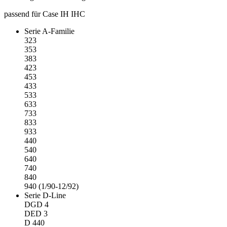
passend für Case IH IHC
Serie A-Familie
323
353
383
423
453
433
533
633
733
833
933
440
540
640
740
840
940 (1/90-12/92)
Serie D-Line
DGD 4
DED 3
D 440