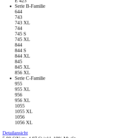
E 423
Serie B-Familie
644
743
743 XL
744
745 S
745 XL
844
844 S
844 XL
845
845 XL
856 XL
Serie C-Familie
955
955 XL
956
956 XL
1055
1055 XL
1056
1056 XL
Detailansicht