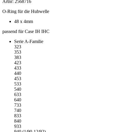
Artnr: 2568716
O-Ring für die Hubwelle
48 x 4mm
passend für Case IH IHC
Serie A-Familie
323
353
383
423
433
440
453
533
540
633
640
733
740
833
840
933
940 (1/90-12/92)