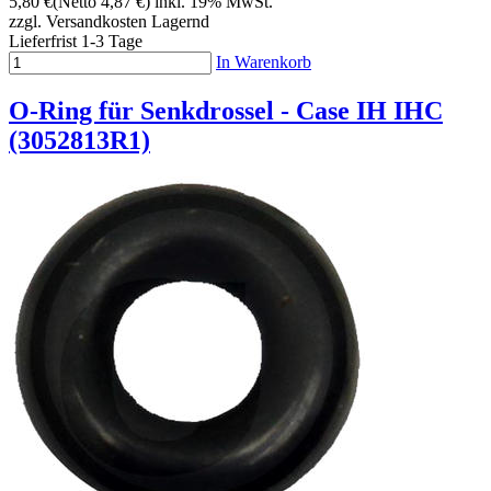
5,80 €
(Netto 4,87 €)
inkl. 19% MwSt.
zzgl. Versandkosten
Lagernd
Lieferfrist 1-3 Tage
In Warenkorb
O-Ring für Senkdrossel - Case IH IHC
(3052813R1)