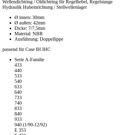
Wellendichtring / Öldichtring für Regelhebel, Regelstange
Hydraulik Hubeinrichtung / Stellwellenlager
Ø innen: 30mm
Ø außen: 42mm
Dicke: 7/7,5mm
Material: NBR
Ausführung: Doppellippe
passend für Case IH IHC
Serie A-Familie
433
440
533
540
633
640
733
740
833
840
933
940 (1/90-12/92)
E 353