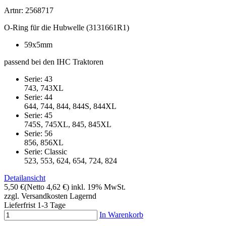
Artnr: 2568717
O-Ring für die Hubwelle (3131661R1)
59x5mm
passend bei den IHC Traktoren
Serie: 43
743, 743XL
Serie: 44
644, 744, 844, 844S, 844XL
Serie: 45
745S, 745XL, 845, 845XL
Serie: 56
856, 856XL
Serie: Classic
523, 553, 624, 654, 724, 824
Detailansicht
5,50 €
(Netto 4,62 €)
inkl. 19% MwSt.
zzgl. Versandkosten
Lagernd
Lieferfrist 1-3 Tage
In Warenkorb