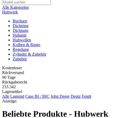
Alle Kategorien
Hubwerk
Buchsen
Dichtring
Dichtung
Hubarm
Hubwellen
Kolben & Ringe
Regelung
Zylinder & Zubehör
Zubehör
Kostenloser
Rückversand
90 Tage
Rückgaberecht
233.342
Lagerartikel
Alle
Lagernd
Case IH / IHC
John Deere
Deutz
Fendt
Anzeige:
Beliebte Produkte - Hubwerk