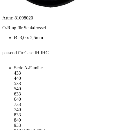
Artnr: 81098020
O-Ring für Senkdrossel
Ø: 3,0 x 2,5mm
passend für Case IH IHC
Serie A-Familie
433
440
533
540
633
640
733
740
833
840
933