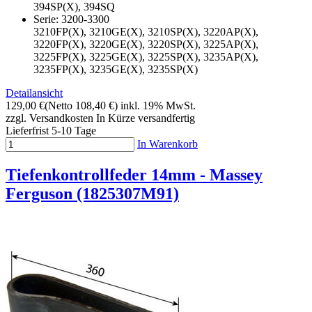
394SP(X), 394SQ
Serie: 3200-3300
3210FP(X), 3210GE(X), 3210SP(X), 3220AP(X),
3220FP(X), 3220GE(X), 3220SP(X), 3225AP(X),
3225FP(X), 3225GE(X), 3225SP(X), 3235AP(X),
3235FP(X), 3235GE(X), 3235SP(X)
Detailansicht
129,00 €
(Netto 108,40 €)
inkl. 19% MwSt.
zzgl. Versandkosten
In Kürze versandfertig
Lieferfrist 5-10 Tage
In Warenkorb
Tiefenkontrollfeder 14mm - Massey
Ferguson (1825307M91)