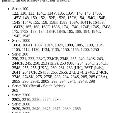
passend für die Massey Ferguson Traktoren
Serie: 100
122, 130, 133, 134C, 134V, 135, 135V, 140, 145, 145S,
145V, 148, 150, 152, 152F, 152S, 152V, 154, 154C, 154F,
154S, 154V, 155, 158, 158F, 158S, 158V, 164TF, 164TS,
164TV, 165, 168, 168F, 168S, 174, 174C, 174F, 174S, 174V,
175, 175S, 178, 184, 184F, 184S, 185, 188, 194, 194C,
194F, 194S
Serie: 1000
1004, 1004T, 1007, 1014, 1024, 1080, 1085, 1100, 1104,
1105, 1114, 1130, 1134, 1135, 1150, 1155, 1200, 1250
Serie: 200
230, 231, 233, 234C, 234CF, 234S, 235, 240, 240S, 243,
244CF, 245, 250, 253 (Italy), 253 (UK), 254, 254C, 254CF,
254S, 255, 255 (USA), 260, 261, 263 (UK), 263T (Italy),
264T, 264TCF, 264TS, 265, 265S, 273, 274, 274C, 274CF,
274S, 274SK, 275, 275E, 283, 284, 284S, 285, 285 (USA),
285S, 290, 290E, 290S, 293, 294, 294C, 294S, 298
Serie: 200 (Brasil - South Africa)
265
Serie: 2200
2205, 2210, 2220, 2225, 2230
Serie: 2600
2620, 2625, 2640, 2645, 2675, 2680, 2685