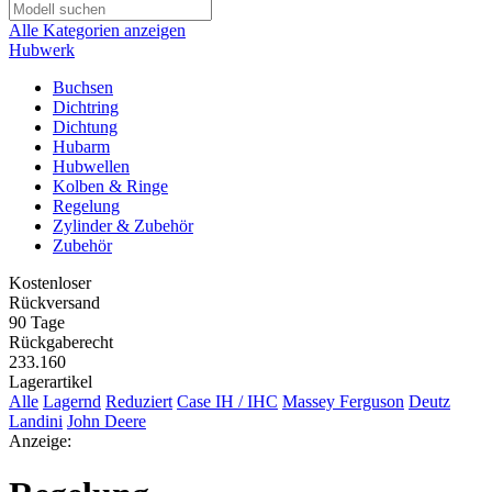
Alle Kategorien anzeigen
Hubwerk
Buchsen
Dichtring
Dichtung
Hubarm
Hubwellen
Kolben & Ringe
Regelung
Zylinder & Zubehör
Zubehör
Kostenloser
Rückversand
90 Tage
Rückgaberecht
233.160
Lagerartikel
Alle
Lagernd
Reduziert
Case IH / IHC
Massey Ferguson
Deutz
Landini
John Deere
Anzeige: