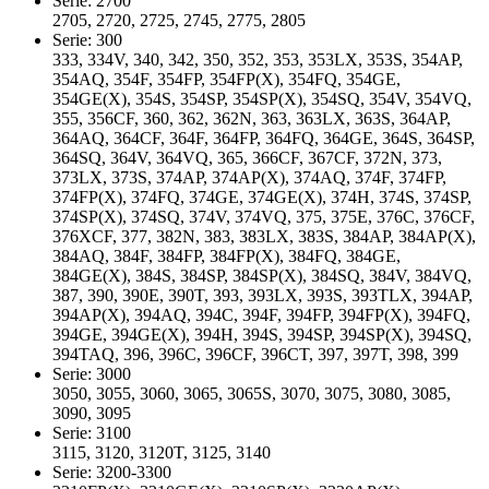
Serie: 2700
2705, 2720, 2725, 2745, 2775, 2805
Serie: 300
333, 334V, 340, 342, 350, 352, 353, 353LX, 353S, 354AP,
354AQ, 354F, 354FP, 354FP(X), 354FQ, 354GE,
354GE(X), 354S, 354SP, 354SP(X), 354SQ, 354V, 354VQ,
355, 356CF, 360, 362, 362N, 363, 363LX, 363S, 364AP,
364AQ, 364CF, 364F, 364FP, 364FQ, 364GE, 364S, 364SP,
364SQ, 364V, 364VQ, 365, 366CF, 367CF, 372N, 373,
373LX, 373S, 374AP, 374AP(X), 374AQ, 374F, 374FP,
374FP(X), 374FQ, 374GE, 374GE(X), 374H, 374S, 374SP,
374SP(X), 374SQ, 374V, 374VQ, 375, 375E, 376C, 376CF,
376XCF, 377, 382N, 383, 383LX, 383S, 384AP, 384AP(X),
384AQ, 384F, 384FP, 384FP(X), 384FQ, 384GE,
384GE(X), 384S, 384SP, 384SP(X), 384SQ, 384V, 384VQ,
387, 390, 390E, 390T, 393, 393LX, 393S, 393TLX, 394AP,
394AP(X), 394AQ, 394C, 394F, 394FP, 394FP(X), 394FQ,
394GE, 394GE(X), 394H, 394S, 394SP, 394SP(X), 394SQ,
394TAQ, 396, 396C, 396CF, 396CT, 397, 397T, 398, 399
Serie: 3000
3050, 3055, 3060, 3065, 3065S, 3070, 3075, 3080, 3085,
3090, 3095
Serie: 3100
3115, 3120, 3120T, 3125, 3140
Serie: 3200-3300