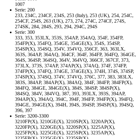
1007
Serie: 200
233, 234C, 234CF, 234S, 253 (Italy), 253 (UK), 254, 254C,
254CF, 254S, 263 (UK), 273, 274, 274C, 274CF, 274S,
274SK, 284, 284S, 293, 294, 294C, 294S
Serie: 300
333, 353, 353LX, 353S, 354AP, 354AQ, 354F, 354FP,
354FP(X), 354FQ, 354GE, 354GE(X), 354S, 354SP,
354SP(X), 354SQ, 354V, 354VQ, 356CF, 363, 363LX,
363S, 364AP, 364AQ, 364CF, 364F, 364FP, 364FQ, 364GE,
364S, 364SP, 364SQ, 364V, 364VQ, 366CF, 367CF, 373,
373LX, 373S, 374AP, 374AP(X), 374AQ, 374F, 374FP,
374FP(X), 374FQ, 374GE, 374GE(X), 374H, 374S, 374SP,
374SP(X), 374SQ, 374V, 374VQ, 376C, 377, 383, 383LX,
383S, 384AP, 384AP(X), 384AQ, 384F, 384FP, 384FP(X),
384FQ, 384GE, 384GE(X), 384S, 384SP, 384SP(X),
384SQ, 384V, 384VQ, 387, 393, 393LX, 393S, 394AP,
394AP(X), 394AQ, 394C, 394F, 394FP, 394FP(X), 394FQ,
394GE, 394GE(X), 394H, 394S, 394SP, 394SP(X), 394SQ,
396, 397
Serie: 3200-3300
3210FP(X), 3210GE(X), 3210SP(X), 3220AP(X),
3220FP(X), 3220GE(X), 3220SP(X), 3225AP(X),
3225FP(X), 3225GE(X), 3225SP(X), 3235AP(X),
3235FP(X), 3235GE(X), 3235SP(X)