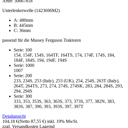
Artnr: 30667818
Unterlenkerwelle (1423696M2)
A: 480mm
B: 445mm
C: 36mm
passend für die Massey Ferguson Traktoren
Serie: 100
154, 154F, 154S, 164TF, 164TS, 174, 174F, 174S, 184,
184F, 184S, 194, 194F, 194S
Serie: 1000
1007
Serie: 200
233, 234S, 253 (Italy), 253 (UK), 254, 254S, 263T (Italy),
264T, 264TS, 273, 274, 274S, 274SK, 283, 284, 284S, 293,
294, 294S
Serie: 300
333, 353, 353S, 363, 363S, 373, 373S, 377, 382N, 383,
383S, 387, 390, 393, 393S, 397, 397T
Detailansicht
104,18 €
(Netto 87,55 €)
inkl. 19% MwSt.
zzgl. Versandkosten
Lagernd