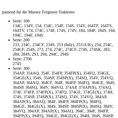
passend für die Massey Ferguson Traktoren
Serie: 100
134C, 134V, 154, 154C, 154F, 154S, 154V, 164TF, 164TS,
164TV, 174, 174C, 174F, 174S, 174V, 184, 184F, 184S, 194,
194C, 194F, 194S
Serie: 200
233, 234C, 234CF, 234S, 253 (Italy), 253 (UK), 254, 254C,
254CF, 254S, 273, 274, 274C, 274CF, 274S, 274SK, 283,
284, 284S, 293, 294, 294C, 294S
Serie: 2700
2745
Serie: 300
354AP, 354AQ, 354F, 354FP, 354FP(X), 354FQ, 354GE,
354GE(X), 354S, 354SP, 354SP(X), 354SQ, 354V, 354VQ,
364AP, 364AQ, 364CF, 364F, 364FP, 364FQ, 364GE, 364S,
364SP, 364SQ, 364V, 364VQ, 374AP, 374AP(X), 374AQ,
374F, 374FP, 374FP(X), 374FQ, 374GE, 374GE(X), 374H,
374S, 374SP, 374SP(X), 374SQ, 374V, 374VQ, 384AP,
384AP(X), 384AQ, 384F, 384FP, 384FP(X), 384FQ,
384GE, 384GE(X), 384S, 384SP, 384SP(X), 384SQ, 384V,
384VQ, 394AP, 394AP(X), 394AQ, 394C, 394F, 394FP,
394FP(X), 394FQ, 394GE, 394GE(X), 394H, 394S, 394SP,