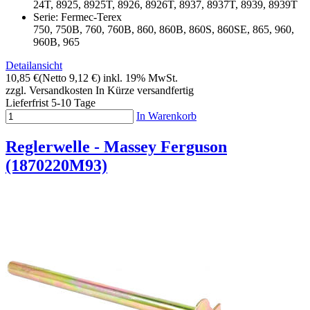
24T, 8925, 8925T, 8926, 8926T, 8937, 8937T, 8939, 8939T
Serie: Fermec-Terex
750, 750B, 760, 760B, 860, 860B, 860S, 860SE, 865, 960,
960B, 965
Detailansicht
10,85 €
(Netto 9,12 €)
inkl. 19% MwSt.
zzgl. Versandkosten
In Kürze versandfertig
Lieferfrist 5-10 Tage
In Warenkorb
Reglerwelle - Massey Ferguson
(1870220M93)