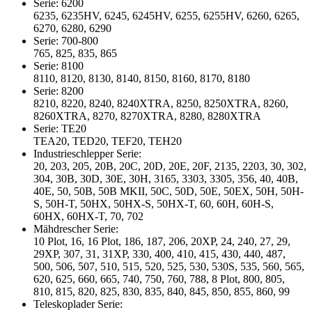
Serie: 6200
6235, 6235HV, 6245, 6245HV, 6255, 6255HV, 6260, 6265,
6270, 6280, 6290
Serie: 700-800
765, 825, 835, 865
Serie: 8100
8110, 8120, 8130, 8140, 8150, 8160, 8170, 8180
Serie: 8200
8210, 8220, 8240, 8240XTRA, 8250, 8250XTRA, 8260,
8260XTRA, 8270, 8270XTRA, 8280, 8280XTRA
Serie: TE20
TEA20, TED20, TEF20, TEH20
Industrieschlepper Serie:
20, 203, 205, 20B, 20C, 20D, 20E, 20F, 2135, 2203, 30, 302,
304, 30B, 30D, 30E, 30H, 3165, 3303, 3305, 356, 40, 40B,
40E, 50, 50B, 50B MKII, 50C, 50D, 50E, 50EX, 50H, 50H-
S, 50H-T, 50HX, 50HX-S, 50HX-T, 60, 60H, 60H-S,
60HX, 60HX-T, 70, 702
Mähdrescher Serie:
10 Plot, 16, 16 Plot, 186, 187, 206, 20XP, 24, 240, 27, 29,
29XP, 307, 31, 31XP, 330, 400, 410, 415, 430, 440, 487,
500, 506, 507, 510, 515, 520, 525, 530, 530S, 535, 560, 565,
620, 625, 660, 665, 740, 750, 760, 788, 8 Plot, 800, 805,
810, 815, 820, 825, 830, 835, 840, 845, 850, 855, 860, 99
Teleskoplader Serie: