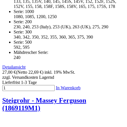
133, 135, 135V, 140, 145, 145S, 145V, 152, 152F, 152S,
152V, 155, 158, 158F, 158S, 158V, 165, 175, 175S, 178
Serie: 1000
1080, 1085, 1200, 1250
Serie: 200
230, 240, 253 (Italy), 253 (UK), 263 (UK), 275, 290
Serie: 300
340, 342, 350, 352, 355, 360, 365, 375, 390
Serie: 500
592, 595
Mähdrescher Serie:
240
Detailansicht
27,00 €
(Netto 22,69 €)
inkl. 19% MwSt.
zzgl. Versandkosten
Lagernd
Lieferfrist 1-3 Tage
In Warenkorb
Steigrohr - Massey Ferguson
(1869119M1)