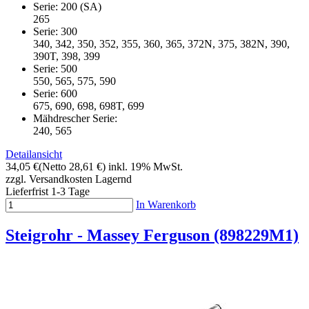
Serie: 200 (SA)
265
Serie: 300
340, 342, 350, 352, 355, 360, 365, 372N, 375, 382N, 390,
390T, 398, 399
Serie: 500
550, 565, 575, 590
Serie: 600
675, 690, 698, 698T, 699
Mähdrescher Serie:
240, 565
Detailansicht
34,05 €
(Netto 28,61 €)
inkl. 19% MwSt.
zzgl. Versandkosten
Lagernd
Lieferfrist 1-3 Tage
In Warenkorb
Steigrohr - Massey Ferguson (898229M1)