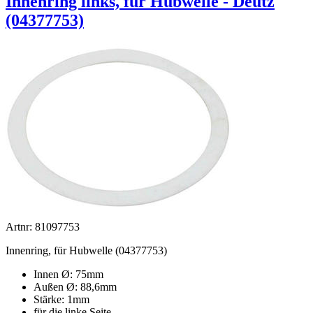
Innenring links, für Hubwelle - Deutz
(04377753)
Artnr: 81097753
Innenring, für Hubwelle (04377753)
Innen Ø: 75mm
Außen Ø: 88,6mm
Stärke: 1mm
für die linke Seite