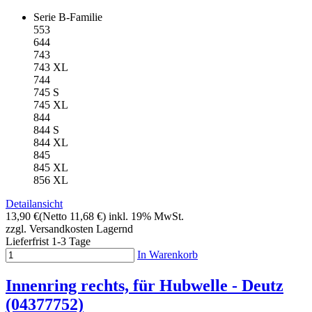
Serie B-Familie
553
644
743
743 XL
744
745 S
745 XL
844
844 S
844 XL
845
845 XL
856 XL
Detailansicht
13,90 €
(Netto 11,68 €)
inkl. 19% MwSt.
zzgl. Versandkosten
Lagernd
Lieferfrist 1-3 Tage
In Warenkorb
Innenring rechts, für Hubwelle - Deutz
(04377752)