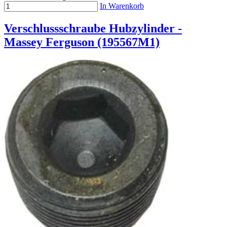
In Warenkorb
Verschlussschraube Hubzylinder -
Massey Ferguson (195567M1)