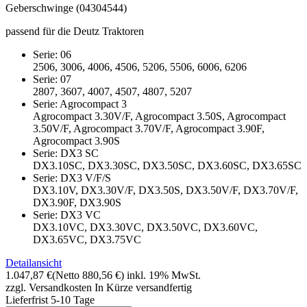
Geberschwinge (04304544)
passend für die Deutz Traktoren
Serie: 06
2506, 3006, 4006, 4506, 5206, 5506, 6006, 6206
Serie: 07
2807, 3607, 4007, 4507, 4807, 5207
Serie: Agrocompact 3
Agrocompact 3.30V/F, Agrocompact 3.50S, Agrocompact
3.50V/F, Agrocompact 3.70V/F, Agrocompact 3.90F,
Agrocompact 3.90S
Serie: DX3 SC
DX3.10SC, DX3.30SC, DX3.50SC, DX3.60SC, DX3.65SC
Serie: DX3 V/F/S
DX3.10V, DX3.30V/F, DX3.50S, DX3.50V/F, DX3.70V/F,
DX3.90F, DX3.90S
Serie: DX3 VC
DX3.10VC, DX3.30VC, DX3.50VC, DX3.60VC,
DX3.65VC, DX3.75VC
Detailansicht
1.047,87 €
(Netto 880,56 €)
inkl. 19% MwSt.
zzgl. Versandkosten
In Kürze versandfertig
Lieferfrist 5-10 Tage