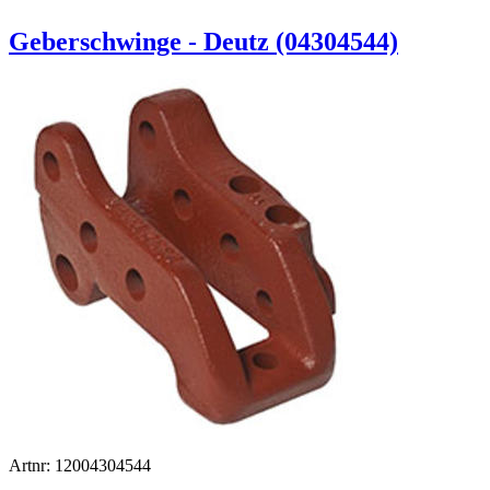
Geberschwinge - Deutz (04304544)
Artnr: 12004304544