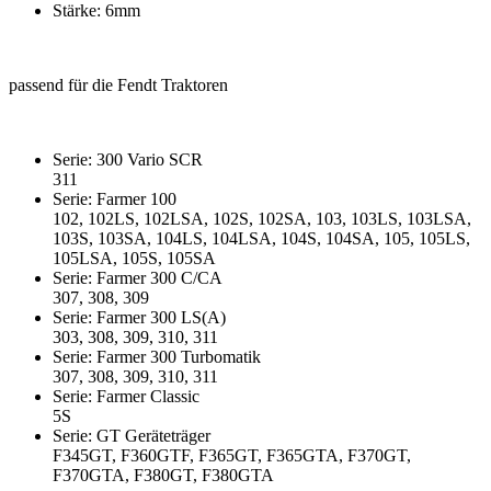
Stärke: 6mm
passend für die Fendt Traktoren
Serie: 300 Vario SCR
311
Serie: Farmer 100
102, 102LS, 102LSA, 102S, 102SA, 103, 103LS, 103LSA,
103S, 103SA, 104LS, 104LSA, 104S, 104SA, 105, 105LS,
105LSA, 105S, 105SA
Serie: Farmer 300 C/CA
307, 308, 309
Serie: Farmer 300 LS(A)
303, 308, 309, 310, 311
Serie: Farmer 300 Turbomatik
307, 308, 309, 310, 311
Serie: Farmer Classic
5S
Serie: GT Geräteträger
F345GT, F360GTF, F365GT, F365GTA, F370GT,
F370GTA, F380GT, F380GTA