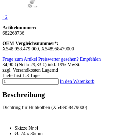
+2
Artikelnummer:
682268736
OEM-Vergleichsnummer*:
X548.958.479.000, X548958479000
Frage zum Artikel
Preiswerter gesehen?
Empfehlen
34,90 €
(Netto 29,33 €)
inkl. 19% MwSt.
zzgl. Versandkosten
Lagernd
Lieferfrist 1-3 Tage
In den Warenkorb
Beschreibung
Dichtring für Hubkolben (X548958479000)
Skizze Nr.:4
Ø: 74 x 86mm