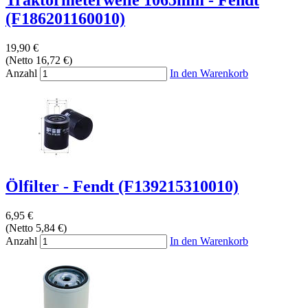
Traktormeterwelle 1065mm - Fendt
(F186201160010)
19,90 €
(Netto 16,72 €)
Anzahl
In den Warenkorb
Ölfilter - Fendt (F139215310010)
6,95 €
(Netto 5,84 €)
Anzahl
In den Warenkorb