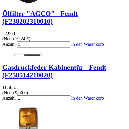
Ölfilter "AGCO" - Fendt
(F238202310010)
22,90 €
(Netto 19,24 €)
Anzahl
In den Warenkorb
Gasdruckfeder Kabinentür - Fendt
(F258514210020)
11,50 €
(Netto 9,66 €)
Anzahl
In den Warenkorb