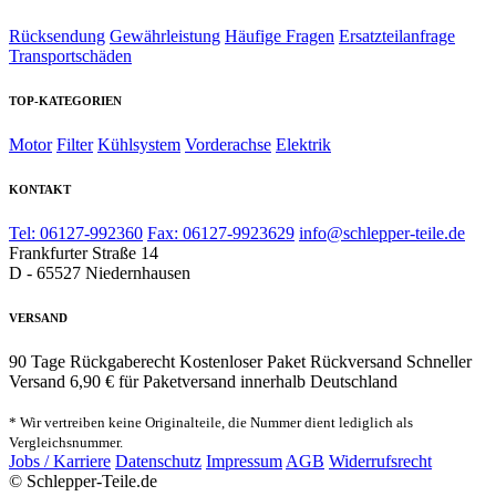
Rücksendung
Gewährleistung
Häufige Fragen
Ersatzteilanfrage
Transportschäden
TOP-KATEGORIEN
Motor
Filter
Kühlsystem
Vorderachse
Elektrik
KONTAKT
Tel: 06127-992360
Fax: 06127-9923629
info@schlepper-teile.de
Frankfurter Straße 14
D - 65527 Niedernhausen
VERSAND
90 Tage Rückgaberecht
Kostenloser Paket Rückversand
Schneller
Versand
6,90 € für Paketversand innerhalb Deutschland
* Wir vertreiben keine Originalteile, die Nummer dient lediglich als
Vergleichsnummer.
Jobs / Karriere
Datenschutz
Impressum
AGB
Widerrufsrecht
© Schlepper-Teile.de