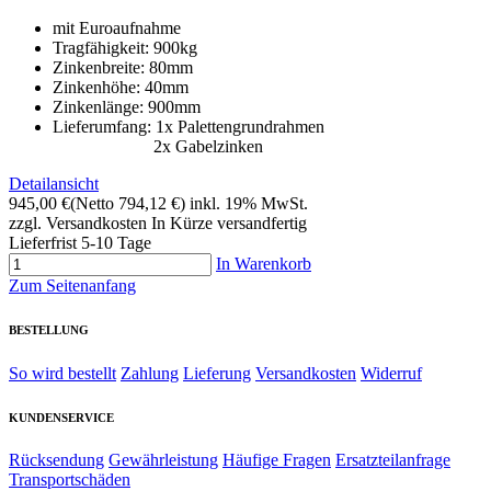
mit Euroaufnahme
Tragfähigkeit: 900kg
Zinkenbreite: 80mm
Zinkenhöhe: 40mm
Zinkenlänge: 900mm
Lieferumfang: 1x Palettengrundrahmen
2x Gabelzinken
Detailansicht
945,00 €
(Netto 794,12 €)
inkl. 19% MwSt.
zzgl. Versandkosten
In Kürze versandfertig
Lieferfrist 5-10 Tage
In Warenkorb
Zum Seitenanfang
BESTELLUNG
So wird bestellt
Zahlung
Lieferung
Versandkosten
Widerruf
KUNDENSERVICE
Rücksendung
Gewährleistung
Häufige Fragen
Ersatzteilanfrage
Transportschäden