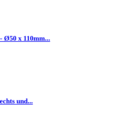
- Ø50 x 110mm...
chts und...