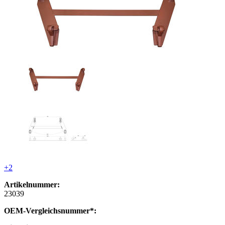
+2
Artikelnummer:
23039
OEM-Vergleichsnummer*: