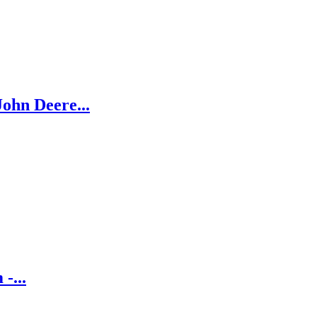
ohn Deere...
-...