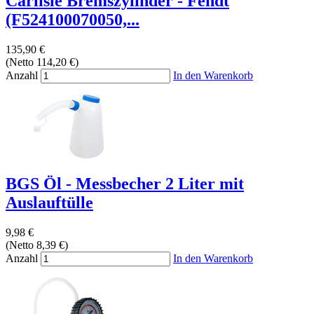
Carlisle Bremszylinder - Fendt
(F524100070050,...
135,90 €
(Netto 114,20 €)
Anzahl
In den Warenkorb
BGS Öl - Messbecher 2 Liter mit
Auslauftülle
9,98 €
(Netto 8,39 €)
Anzahl
In den Warenkorb