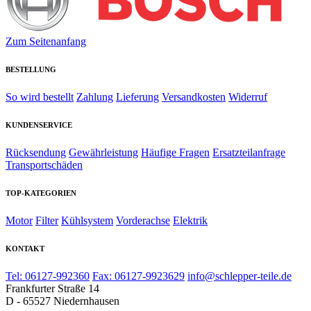
Zum Seitenanfang
BESTELLUNG
So wird bestellt
Zahlung
Lieferung
Versandkosten
Widerruf
KUNDENSERVICE
Rücksendung
Gewährleistung
Häufige Fragen
Ersatzteilanfrage
Transportschäden
TOP-KATEGORIEN
Motor
Filter
Kühlsystem
Vorderachse
Elektrik
KONTAKT
Tel: 06127-992360
Fax: 06127-9923629
info@schlepper-teile.de
Frankfurter Straße 14
D - 65527 Niedernhausen