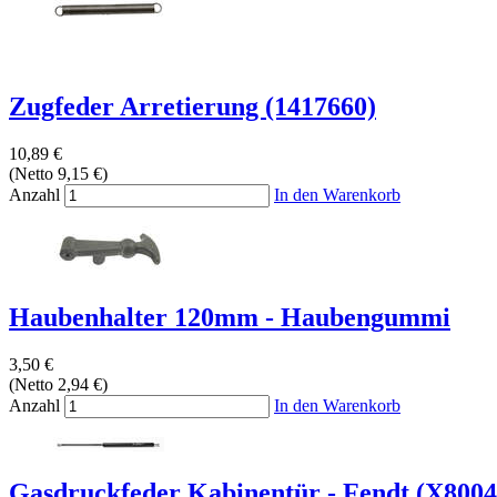
Zugfeder Arretierung (1417660)
10,89 €
(Netto 9,15 €)
Anzahl
In den Warenkorb
Haubenhalter 120mm - Haubengummi
3,50 €
(Netto 2,94 €)
Anzahl
In den Warenkorb
Gasdruckfeder Kabinentür - Fendt (X800