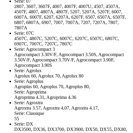
Serie: 07
2807, 3607, 3607F, 4007, 4007F, 4007U, 4507, 4507A,
4507F, 4807, 4807A, 4807F, 5207, 5207A, 5207F, 6007,
6007A, 6007F, 6207, 6207A, 6207F, 6507, 6507A, 6507F,
6807, 6807A, 6907, 7007, 7007A, 7207, 7207A, 7807,
7807A
Serie: 07C
4507C, 4807C, 5207C, 6007C, 6207C, 6507C, 6807C,
6907C, 7007C, 7207C, 7807C
Serie: Agrocompact 3
Agrocompact 3.30V/F, Agrocompact 3.50S, Agrocompact
3.50V/F, Agrocompact 3.70V/F, Agrocompact 3.90F,
Agrocompact 3.90S
Serie: Agrolux
Agrolux 60, Agrolux 70, Agrolux 80
Serie: Agroplus
Agroplus 60, Agroplus 70, Agroplus 80,
Serie: Agroprima
Agroprima 4.31, Agroprima 4.36
Serie: Agroxtra
Agroxtra 3.57, Agroxtra 4.07, Agroxtra 4.17,
Serie: Classique
55
Serie: DX
DX3500, DX36, DX3700, DX3900, DX50, DX55, DX80,