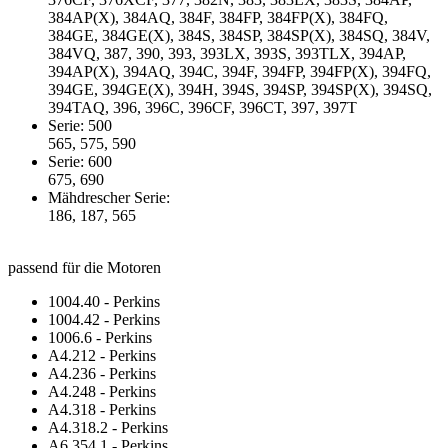
384AP(X), 384AQ, 384F, 384FP, 384FP(X), 384FQ,
384GE, 384GE(X), 384S, 384SP, 384SP(X), 384SQ, 384V,
384VQ, 387, 390, 393, 393LX, 393S, 393TLX, 394AP,
394AP(X), 394AQ, 394C, 394F, 394FP, 394FP(X), 394FQ,
394GE, 394GE(X), 394H, 394S, 394SP, 394SP(X), 394SQ,
394TAQ, 396, 396C, 396CF, 396CT, 397, 397T
Serie: 500
565, 575, 590
Serie: 600
675, 690
Mähdrescher Serie:
186, 187, 565
passend für die Motoren
1004.40 - Perkins
1004.42 - Perkins
1006.6 - Perkins
A4.212 - Perkins
A4.236 - Perkins
A4.248 - Perkins
A4.318 - Perkins
A4.318.2 - Perkins
A6.354.1 - Perkins