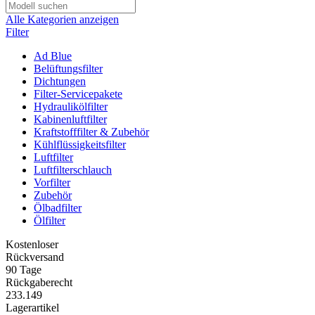
Alle Kategorien anzeigen
Filter
Ad Blue
Belüftungsfilter
Dichtungen
Filter-Servicepakete
Hydraulikölfilter
Kabinenluftfilter
Kraftstofffilter & Zubehör
Kühlflüssigkeitsfilter
Luftfilter
Luftfilterschlauch
Vorfilter
Zubehör
Ölbadfilter
Ölfilter
Kostenloser
Rückversand
90 Tage
Rückgaberecht
233.149
Lagerartikel