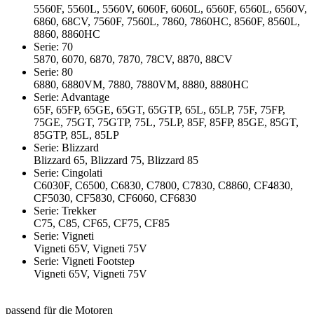
5560F, 5560L, 5560V, 6060F, 6060L, 6560F, 6560L, 6560V,
6860, 68CV, 7560F, 7560L, 7860, 7860HC, 8560F, 8560L,
8860, 8860HC
Serie: 70
5870, 6070, 6870, 7870, 78CV, 8870, 88CV
Serie: 80
6880, 6880VM, 7880, 7880VM, 8880, 8880HC
Serie: Advantage
65F, 65FP, 65GE, 65GT, 65GTP, 65L, 65LP, 75F, 75FP,
75GE, 75GT, 75GTP, 75L, 75LP, 85F, 85FP, 85GE, 85GT,
85GTP, 85L, 85LP
Serie: Blizzard
Blizzard 65, Blizzard 75, Blizzard 85
Serie: Cingolati
C6030F, C6500, C6830, C7800, C7830, C8860, CF4830,
CF5030, CF5830, CF6060, CF6830
Serie: Trekker
C75, C85, CF65, CF75, CF85
Serie: Vigneti
Vigneti 65V, Vigneti 75V
Serie: Vigneti Footstep
Vigneti 65V, Vigneti 75V
passend für die Motoren