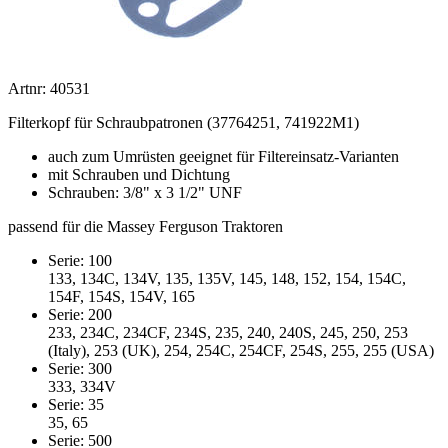
Artnr: 40531
Filterkopf für Schraubpatronen (37764251, 741922M1)
auch zum Umrüsten geeignet für Filtereinsatz-Varianten
mit Schrauben und Dichtung
Schrauben: 3/8" x 3 1/2" UNF
passend für die Massey Ferguson Traktoren
Serie: 100
133, 134C, 134V, 135, 135V, 145, 148, 152, 154, 154C,
154F, 154S, 154V, 165
Serie: 200
233, 234C, 234CF, 234S, 235, 240, 240S, 245, 250, 253
(Italy), 253 (UK), 254, 254C, 254CF, 254S, 255, 255 (USA)
Serie: 300
333, 334V
Serie: 35
35, 65
Serie: 500