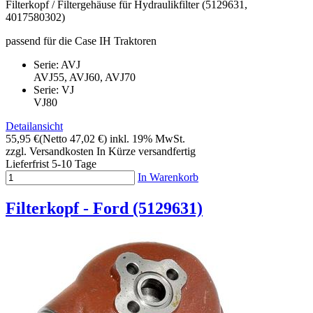
Filterkopf / Filtergehäuse für Hydraulikfilter (5129631,
4017580302)
passend für die Case IH Traktoren
Serie: AVJ
AVJ55, AVJ60, AVJ70
Serie: VJ
VJ80
Detailansicht
55,95 €
(Netto 47,02 €)
inkl. 19% MwSt.
zzgl. Versandkosten
In Kürze versandfertig
Lieferfrist 5-10 Tage
In Warenkorb
Filterkopf - Ford (5129631)