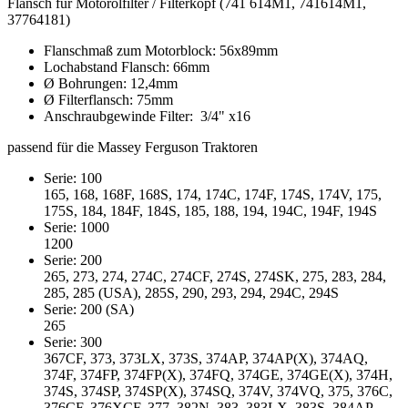
Flansch für Motorölfilter / Filterkopf (741 614M1, 741614M1,
37764181)
Flanschmaß zum Motorblock: 56x89mm
Lochabstand Flansch: 66mm
Ø Bohrungen: 12,4mm
Ø Filterflansch: 75mm
Anschraubgewinde Filter: 3/4" x16
passend für die Massey Ferguson Traktoren
Serie: 100
165, 168, 168F, 168S, 174, 174C, 174F, 174S, 174V, 175,
175S, 184, 184F, 184S, 185, 188, 194, 194C, 194F, 194S
Serie: 1000
1200
Serie: 200
265, 273, 274, 274C, 274CF, 274S, 274SK, 275, 283, 284,
285, 285 (USA), 285S, 290, 293, 294, 294C, 294S
Serie: 200 (SA)
265
Serie: 300
367CF, 373, 373LX, 373S, 374AP, 374AP(X), 374AQ,
374F, 374FP, 374FP(X), 374FQ, 374GE, 374GE(X), 374H,
374S, 374SP, 374SP(X), 374SQ, 374V, 374VQ, 375, 376C,
376CF, 376XCF, 377, 382N, 383, 383LX, 383S, 384AP,