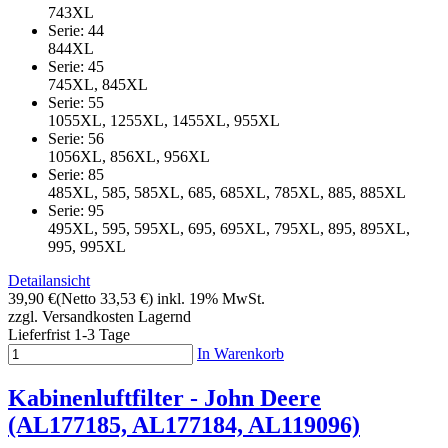
743XL
Serie: 44
844XL
Serie: 45
745XL, 845XL
Serie: 55
1055XL, 1255XL, 1455XL, 955XL
Serie: 56
1056XL, 856XL, 956XL
Serie: 85
485XL, 585, 585XL, 685, 685XL, 785XL, 885, 885XL
Serie: 95
495XL, 595, 595XL, 695, 695XL, 795XL, 895, 895XL,
995, 995XL
Detailansicht
39,90 €
(Netto 33,53 €)
inkl. 19% MwSt.
zzgl. Versandkosten
Lagernd
Lieferfrist 1-3 Tage
In Warenkorb
Kabinenluftfilter - John Deere
(AL177185, AL177184, AL119096)