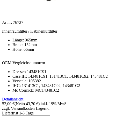
Artnr: 76727
Innenraumfilter / Kabinenluftfilter
Länge: 965mm
Breite: 152mm
Höhe: 66mm
OEM Vergleichsnummern
Dresser: 143481C91
Case IH: 143481C91, 131413C1, 143481C92, 143481C2
Versatile: 105382
IHC: 131413C1, 143481C92, 143481C2
Mc Cormick: MC143481C2
Detailansicht
52,00 €
(Netto 43,70 €)
inkl. 19% MwSt.
zzgl. Versandkosten
Lagernd
Lieferfrist 1-3 Tage