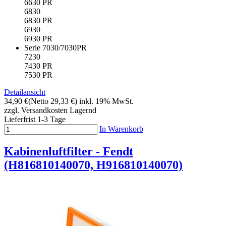
6630 PR
6830
6830 PR
6930
6930 PR
Serie 7030/7030PR
7230
7430 PR
7530 PR
Detailansicht
34,90 €
(Netto 29,33 €)
inkl. 19% MwSt.
zzgl. Versandkosten
Lagernd
Lieferfrist 1-3 Tage
In Warenkorb
Kabinenluftfilter - Fendt
(H816810140070, H916810140070)