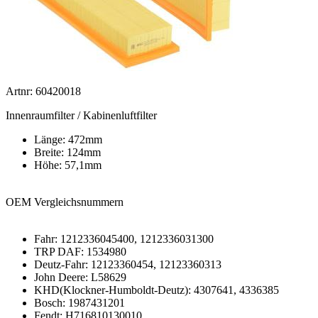
Artnr: 60420018
Innenraumfilter / Kabinenluftfilter
Länge: 472mm
Breite: 124mm
Höhe: 57,1mm
OEM Vergleichsnummern
Fahr: 1212336045400, 1212336031300
TRP DAF: 1534980
Deutz-Fahr: 12123360454, 12123360313
John Deere: L58629
KHD(Klockner-Humboldt-Deutz): 4307641, 4336385
Bosch: 1987431201
Fendt: H716810130010