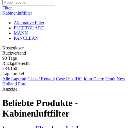
Filter
Kabinenluftfilter
Alternative Filter
FLEETGUARD
MANN
PANCLEAN
Kostenloser
Rückversand
90 Tage
Rückgaberecht
233.160
Lagerartikel
Alle
Lagernd
Claas / Renault
Case IH / IHC
John Deere
Fendt
New
Holland
Ford
Anzeige:
Beliebte Produkte -
Kabinenluftfilter