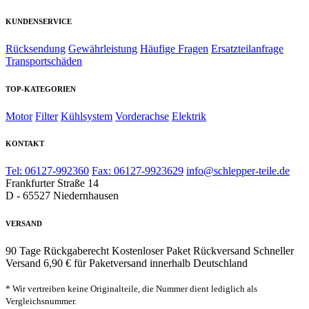
KUNDENSERVICE
Rücksendung
Gewährleistung
Häufige Fragen
Ersatzteilanfrage
Transportschäden
TOP-KATEGORIEN
Motor
Filter
Kühlsystem
Vorderachse
Elektrik
KONTAKT
Tel: 06127-992360
Fax: 06127-9923629
info@schlepper-teile.de
Frankfurter Straße 14
D - 65527 Niedernhausen
VERSAND
90 Tage Rückgaberecht
Kostenloser Paket Rückversand
Schneller
Versand
6,90 € für Paketversand innerhalb Deutschland
* Wir vertreiben keine Originalteile, die Nummer dient lediglich als
Vergleichsnummer.