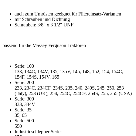
auch zum Umrüsten geeignet für Filtereinsatz-Varianten
mit Schrauben und Dichtung
Schrauben: 3/8" x 3 1/2" UNF
passend für die Massey Ferguson Traktoren
Serie: 100
133, 134C, 134V, 135, 135V, 145, 148, 152, 154, 154C,
154F, 154S, 154V, 165
Serie: 200
233, 234C, 234CF, 234S, 235, 240, 240S, 245, 250, 253
(Italy), 253 (UK), 254, 254C, 254CF, 254S, 255, 255 (USA)
Serie: 300
333, 334V
Serie: 35
35, 65
Serie: 500
550
Industrieschlepper Serie: