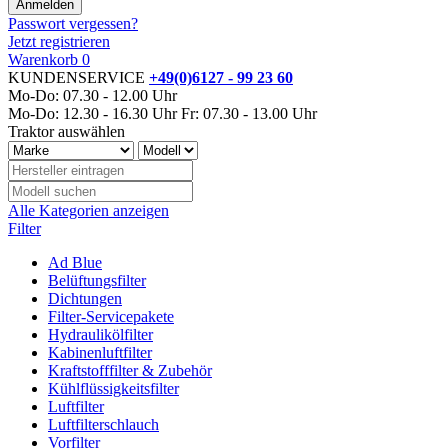
Passwort vergessen?
Jetzt registrieren
Warenkorb
0
KUNDENSERVICE
+49(0)6127 - 99 23 60
Mo-Do: 07.30 - 12.00 Uhr
Mo-Do: 12.30 - 16.30 Uhr
Fr: 07.30 - 13.00 Uhr
Traktor auswählen
Alle Kategorien anzeigen
Filter
Ad Blue
Belüftungsfilter
Dichtungen
Filter-Servicepakete
Hydraulikölfilter
Kabinenluftfilter
Kraftstofffilter & Zubehör
Kühlflüssigkeitsfilter
Luftfilter
Luftfilterschlauch
Vorfilter