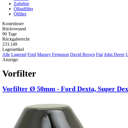
Zubehör
Ölbadfilter
Ölfilter
Kostenloser
Rückversand
90 Tage
Rückgaberecht
233.149
Lagerartikel
Alle
Lagernd
Ford
Massey Ferguson
David Brown
Fiat
John Deere
L
Anzeige:
Vorfilter
Vorfilter Ø 50mm - Ford Dexta, Super Dex