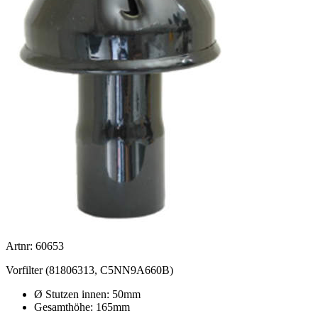
Artnr: 60653
Vorfilter (81806313, C5NN9A660B)
Ø Stutzen innen: 50mm
Gesamthöhe: 165mm