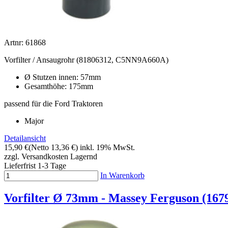
Artnr: 61868
Vorfilter / Ansaugrohr (81806312, C5NN9A660A)
Ø Stutzen innen: 57mm
Gesamthöhe: 175mm
passend für die Ford Traktoren
Major
Detailansicht
15,90 €
(Netto 13,36 €)
inkl. 19% MwSt.
zzgl. Versandkosten
Lagernd
Lieferfrist 1-3 Tage
In Warenkorb
Vorfilter Ø 73mm - Massey Ferguson (16