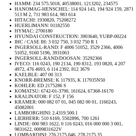
HAMM: 234 575.5018, 40538001, 1213202, 234575
HANOMAG-HENSCHEL: 114 924 143, 194 924 159, 2871
513 M 2, 711 983 614, 983 614
HITACHI: 1930820, 75208272
HUERLIMANN: 01182550
HYMAC: 2700180
HYUNDAI CONSTRUCTION: 3903640, YUBP-00224
IHC / CASE IH: 3 032 750, 3 032 750 R 1
INGERSOLL-RAND: F 4006 51052, 3529 2366, 4006
51052, 9160 5196, 3931063
INGERSOLL-RAND/DOOSAN: 35292366
IVECO: 116 0243, 190 2134, 190 8312, 193 0820, 4 207
4972, 476 4693, 6 114 2392, 812 3679
KAELBLE: 407 00 313
KNORR-BREMSE: K 117935, K 117935N50
KOHLER: ED 2175286 S
KOMATSU: 6742-01-3790, 161624, 67368-16170
KRALINATOR: F 152, F 156
KRAMER: 000 082 07 01, 045 082 00 01, 1160243,
45082001
LAMBORGHINI: 2.4319.500.1
LIEBHERR: 510 6169, 5502896, 700 1261
LINDE: 000 983 1622, 0 116 0243, 016 000 000 3 001,
9831622, 0009831622V
LOMBARDINI: 276.2175.046, 278.2175.35