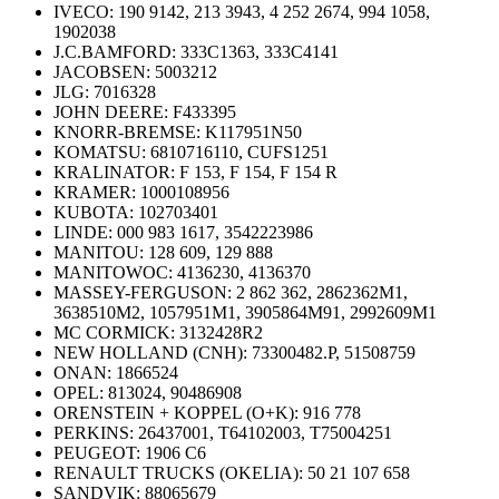
IVECO: 190 9142, 213 3943, 4 252 2674, 994 1058,
1902038
J.C.BAMFORD: 333C1363, 333C4141
JACOBSEN: 5003212
JLG: 7016328
JOHN DEERE: F433395
KNORR-BREMSE: K117951N50
KOMATSU: 6810716110, CUFS1251
KRALINATOR: F 153, F 154, F 154 R
KRAMER: 1000108956
KUBOTA: 102703401
LINDE: 000 983 1617, 3542223986
MANITOU: 128 609, 129 888
MANITOWOC: 4136230, 4136370
MASSEY-FERGUSON: 2 862 362, 2862362M1,
3638510M2, 1057951M1, 3905864M91, 2992609M1
MC CORMICK: 3132428R2
NEW HOLLAND (CNH): 73300482.P, 51508759
ONAN: 1866524
OPEL: 813024, 90486908
ORENSTEIN + KOPPEL (O+K): 916 778
PERKINS: 26437001, T64102003, T75004251
PEUGEOT: 1906 C6
RENAULT TRUCKS (OKELIA): 50 21 107 658
SANDVIK: 88065679