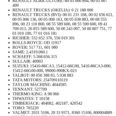
RENAULT AGRICULTURE:
60 05 000 894, 60 05 007
409
RENAULT TRUCKS (OKELIA):
0 21 188 000
RENAULT TRUCKS (RVI): 00 01 231 108, 00 02 656 621,
00 05 006 136, 00 05 006 163, 00 05 038 883, 00 08 555
896, 00 23 110 800, 08 55 589 600, 08 55 590 600, 09 41
709 013, 20 855 589 600, 50 00 243 097, 50 00 807 751, 77
01 010 100, 77 01 016 181
RICHIER:
552 652 370, 556 019 301
ROLLS-ROYCE:
OD 11917
ROVER:
517 711, 601 980
SAME:
2.4319.060.1
SCHAEFF:
5.568.656.315
SULLAIR:
40993
SUZUKI:
15410-86CA3, 15412-66G00, 5410-86CA3-000,
15412-66G00-000, 99000-990KX-023
TALBOT:
00 050 388 83, 5 038 883
TATA MOTORS:
254709110119
TAYLOR MACHINE:
4044585
TENNANT:
527709
THERMO KING:
A 98 066
THWAITES:
T 10158
TIMBERJACK:
404082, 402187, 420542
TORO:
765220
VALMET:
2031 5106, 20 33 9371, 8360 15106, 800004889