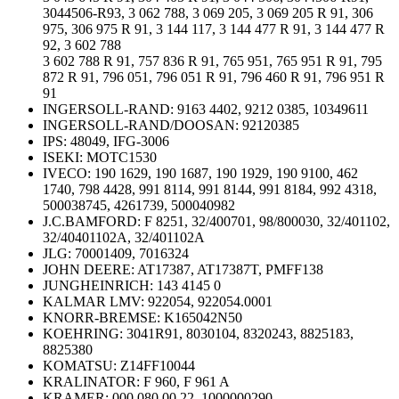
3044506-R93, 3 062 788, 3 069 205, 3 069 205 R 91, 306
975, 306 975 R 91, 3 144 117, 3 144 477 R 91, 3 144 477 R
92, 3 602 788
3 602 788 R 91, 757 836 R 91, 765 951, 765 951 R 91, 795
872 R 91, 796 051, 796 051 R 91, 796 460 R 91, 796 951 R
91
INGERSOLL-RAND:
9163 4402, 9212 0385, 10349611
INGERSOLL-RAND/DOOSAN:
92120385
IPS:
48049, IFG-3006
ISEKI:
MOTC1530
IVECO: 190 1629, 190 1687, 190 1929, 190 9100, 462
1740, 798 4428, 991 8114, 991 8144, 991 8184, 992 4318,
500038745, 4261739, 500040982
J.C.BAMFORD:
F 8251, 32/400701, 98/800030, 32/401102,
32/40401102A, 32/401102A
JLG:
70001409, 7016324
JOHN DEERE:
AT17387, AT17387T, PMFF138
JUNGHEINRICH:
143 4145 0
KALMAR LMV:
922054, 922054.0001
KNORR-BREMSE:
K165042N50
KOEHRING:
3041R91, 8030104, 8320243, 8825183,
8825380
KOMATSU:
Z14FF10044
KRALINATOR:
F 960, F 961 A
KRAMER:
000 080 00 22, 1000000290