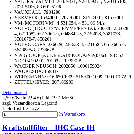
VALTRA-VALMET:
20339371, V20339371, V20315106,
2031 5106, 83 601 5106
VAUXHALL:
7984288
VERMEER:
15340001, 20776001, 81556001, 81557001
VM (MOTORI VM):
4 531 054, 4 531 00 54A
VOLVO (TRUCKS/VCE/VME/PENTA): 236628, 236628-
4, 6211585, 6613665-6, 6648845-3, 7236628, 3581078,
3581078-7, 858201
VOLVO CARS:
236628, 236628-4, 6211585, 6613665-6,
6648845-3, 7236628
VW GROUP (AUDI/SEAT/SKODA/VW):
061 198 552,
ND 104 202 01, SE 022 119 900 B
WACKER NEUSON:
2802850, 1000159924
WAUKESHA:
159337
WEIDEMANN:
016 650 1009, 516 600 1009, 100 019 7229
ZETTELMEYER:
207100980
Detailansicht
3,50 €
(Netto 2,94 €)
inkl. 19% MwSt.
zzgl. Versandkosten
Lagernd
Lieferfrist 1-3 Tage
In Warenkorb
Kraftstofffilter - IHC Case IH