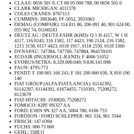
CLAAS: 0656 501 0, CT 60 05 000 788, 00 0656 501 0
CLARK MICHIGAN: 4111378
COLES CRANES: 8767113
CUMMINS: 3903640, FF-5052, 3931063
DEMAG (COMPAIR): 114 811 86, 206 091 40, 901 624 00,
055 002 74, 01160243
DEUTZ AG / DEUTZ-FAHR (KHD): Q 1 H 4117, W 1 H
4117, 116 0243, 116 1582, 117 4423, 190 2124, 216 1582,
1215 3158, 0117 4423, 0118 1917, 0118 2550, 0118 3360
DYNAPAC: 747384, 747760, 747884, 964159101
ECOAIR (INGERSOLL-RAND): F 4006 51052
EVOBUS/SETRA: 8.329.000.049, 9.836.141.098
FAUN: 4795-772
FENDT: F 100 001 160 243, F 181 200 060 030, X 810 190
140
FIAT GROUP (ALFA/FIAT/LANCIA): 61142392,
61142397, 61144392, 61674455, 7110301, 75208272,
8123679
FIAT-HITACHI: 1930820, 75208272
FOMOCO: 82PF 9N327 AA
FORD: E5HN 9N 327 AA, 5004 780, 6106 753
FORDSON / FORD SCHLEPPER: 961 334, 961 3344
FRISCH: 147-0394
FUCHS: 000 73 660
GEHL: 550E11