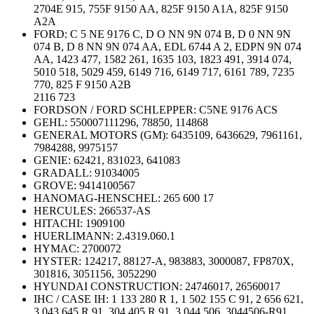
2704E 915, 755F 9150 AA, 825F 9150 A1A, 825F 9150
A2A
FORD: C 5 NE 9176 C, D O NN 9N 074 B, D 0 NN 9N
074 B, D 8 NN 9N 074 AA, EDL 6744 A 2, EDPN 9N 074
AA, 1423 477, 1582 261, 1635 103, 1823 491, 3914 074,
5010 518, 5029 459, 6149 716, 6149 717, 6161 789, 7235
770, 825 F 9150 A2B
2116 723
FORDSON / FORD SCHLEPPER:
C5NE 9176 ACS
GEHL:
550007111296, 78850, 114868
GENERAL MOTORS (GM):
6435109, 6436629, 7961161,
7984288, 9975157
GENIE:
62421, 831023, 641083
GRADALL:
91034005
GROVE:
9414100567
HANOMAG-HENSCHEL:
265 600 17
HERCULES:
266537-AS
HITACHI:
1909100
HUERLIMANN:
2.4319.060.1
HYMAC:
2700072
HYSTER: 124217, 88127-A, 983883, 3000087, FP870X,
301816, 3051156, 3052290
HYUNDAI CONSTRUCTION:
24746017, 26560017
IHC / CASE IH: 1 133 280 R 1, 1 502 155 C 91, 2 656 621,
3 043 645 R 91, 304 405 R 91, 3 044 506, 3044506-R91,