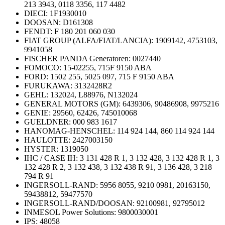
213 3943, 0118 3356, 117 4482
DIECI: 1F1930010
DOOSAN: D161308
FENDT: F 180 201 060 030
FIAT GROUP (ALFA/FIAT/LANCIA): 1909142, 4753103,
9941058
FISCHER PANDA Generatoren: 0027440
FOMOCO: 15-02255, 715F 9150 ABA
FORD: 1502 255, 5025 097, 715 F 9150 ABA
FURUKAWA: 3132428R2
GEHL: 132024, L88976, N132024
GENERAL MOTORS (GM): 6439306, 90486908, 9975216
GENIE: 29560, 62426, 745010068
GUELDNER: 000 983 1617
HANOMAG-HENSCHEL: 114 924 144, 860 114 924 144
HAULOTTE: 2427003150
HYSTER: 1319050
IHC / CASE IH: 3 131 428 R 1, 3 132 428, 3 132 428 R 1, 3
132 428 R 2, 3 132 438, 3 132 438 R 91, 3 136 428, 3 218
794 R 91
INGERSOLL-RAND: 5956 8055, 9210 0981, 20163150,
59438812, 59477570
INGERSOLL-RAND/DOOSAN: 92100981, 92795012
INMESOL Power Solutions: 9800030001
IPS: 48058