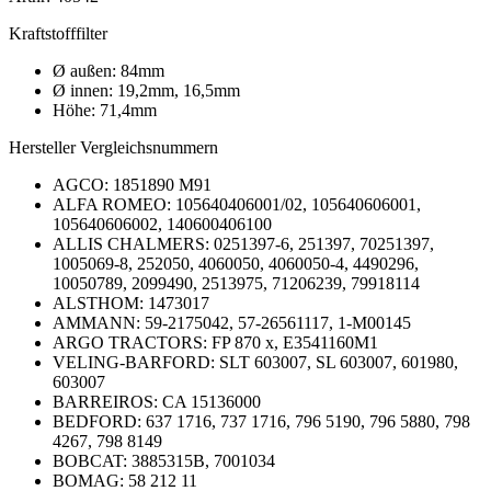
Kraftstofffilter
Ø außen: 84mm
Ø innen: 19,2mm, 16,5mm
Höhe: 71,4mm
Hersteller Vergleichsnummern
AGCO: 1851890 M91
ALFA ROMEO: 105640406001/02, 105640606001,
105640606002, 140600406100
ALLIS CHALMERS: 0251397-6, 251397, 70251397,
1005069-8, 252050, 4060050, 4060050-4, 4490296,
10050789, 2099490, 2513975, 71206239, 79918114
ALSTHOM: 1473017
AMMANN: 59-2175042, 57-26561117, 1-M00145
ARGO TRACTORS: FP 870 x, E3541160M1
VELING-BARFORD:
SLT 603007, SL 603007, 601980,
603007
BARREIROS:
CA 15136000
BEDFORD:
637 1716, 737 1716, 796 5190, 796 5880, 798
4267, 798 8149
BOBCAT:
3885315B, 7001034
BOMAG:
58 212 11