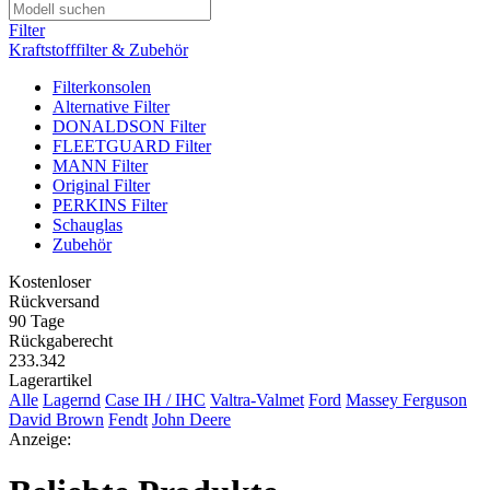
Filter
Kraftstofffilter & Zubehör
Filterkonsolen
Alternative Filter
DONALDSON Filter
FLEETGUARD Filter
MANN Filter
Original Filter
PERKINS Filter
Schauglas
Zubehör
Kostenloser
Rückversand
90 Tage
Rückgaberecht
233.342
Lagerartikel
Alle
Lagernd
Case IH / IHC
Valtra-Valmet
Ford
Massey Ferguson
David Brown
Fendt
John Deere
Anzeige: