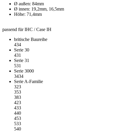
Ø außen: 84mm
Ø innen: 19,2mm, 16,5mm
Höhe: 71,4mm
passend für IHC / Case IH
britische Baureihe
434
Serie 30
431
Serie 31
531
Serie 3000
3434
Serie A-Familie
323
353
383
423
433
440
453
533
540