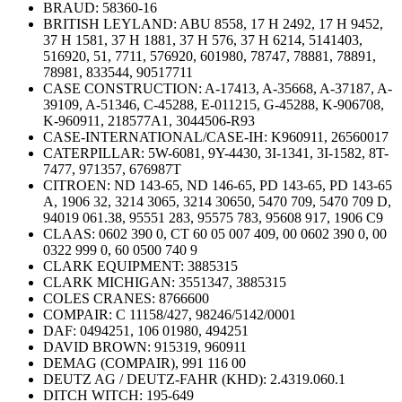
BRAUD:
58360-16
BRITISH LEYLAND:
ABU 8558, 17 H 2492, 17 H 9452,
37 H 1581, 37 H 1881, 37 H 576, 37 H 6214, 5141403,
516920, 51, 7711, 576920, 601980, 78747, 78881, 78891,
78981, 833544, 90517711
CASE CONSTRUCTION:
A-17413, A-35668, A-37187, A-
39109, A-51346, C-45288, E-011215, G-45288, K-906708,
K-960911, 218577A1, 3044506-R93
CASE-INTERNATIONAL/CASE-IH:
K960911, 26560017
CATERPILLAR:
5W-6081, 9Y-4430, 3I-1341, 3I-1582, 8T-
7477, 971357, 676987T
CITROEN: ND 143-65, ND 146-65, PD 143-65, PD 143-65
A, 1906 32, 3214 3065, 3214 30650, 5470 709, 5470 709 D,
94019 061.38, 95551 283, 95575 783, 95608 917, 1906 C9
CLAAS: 0602 390 0, CT 60 05 007 409, 00 0602 390 0, 00
0322 999 0, 60 0500 740 9
CLARK EQUIPMENT:
3885315
CLARK MICHIGAN:
3551347, 3885315
COLES CRANES:
8766600
COMPAIR:
C 11158/427, 98246/5142/0001
DAF:
0494251, 106 01980, 494251
DAVID BROWN:
915319, 960911
DEMAG (COMPAIR),
991 116 00
DEUTZ AG / DEUTZ-FAHR (KHD):
2.4319.060.1
DITCH WITCH:
195-649