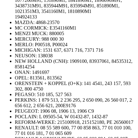
1077260M91, 151890M1, 1841890M1, 1896096M91,
3438731M91, 835944M91, 835994M91, 851890M1,
1021351M3, 3541160M1, 1810890M1
194924133
MAZDA:
4868-23570
MC CORMICK:
E3541160M1
MENZI MUCK:
880005
MERCURY:
988 000 30
MERLO:
P00518, P00024
MICHIGAN:
1531 637, 6371 716, 7371 716
NEUSON:
138038
NEW HOLLAND (CNH):
1909100, 83937061, 84535312,
85814254
ONAN:
1491697
OPEL:
813561, 813562
ORENSTEIN + KOPPEL (O+K):
141 4541, 243 157, 593
302, 800 4750
PEGASO:
510 185, 527 563
PERKINS: 1 879 513, 2 236 295, 2 650 090, 26 560 017, 2
656 612, 2 656 621, 200E9176
PEUGEOT:
1906 08, 1906 13, 1906 C9
POCLAIN:
L 09505-54, W 01432-87, 1432-87
REFORM-WERKE:
215100918, 215152180, PE 26560017
RENAULT:
08 55 589 600, 77 00 858 863, 77 01 010 100,
77 01 016 181, 7 01 065 609