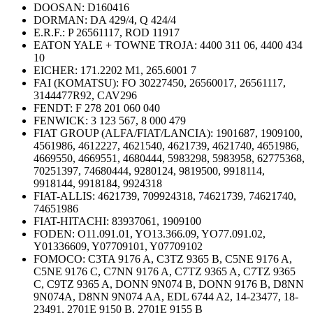
DOOSAN:
D160416
DORMAN:
DA 429/4, Q 424/4
E.R.F.:
P 26561117, ROD 11917
EATON YALE + TOWNE TROJA:
4400 311 06, 4400 434
10
EICHER:
171.2202 M1, 265.6001 7
FAI (KOMATSU):
FO 30227450, 26560017, 26561117,
3144477R92, CAV296
FENDT:
F 278 201 060 040
FENWICK:
3 123 567, 8 000 479
FIAT GROUP (ALFA/FIAT/LANCIA): 1901687, 1909100,
4561986, 4612227, 4621540, 4621739, 4621740, 4651986,
4669550, 4669551, 4680444, 5983298, 5983958, 62775368,
70251397, 74680444, 9280124, 9819500, 9918114,
9918144, 9918184, 9924318
FIAT-ALLIS:
4621739, 709924318, 74621739, 74621740,
74651986
FIAT-HITACHI:
83937061, 1909100
FODEN: O11.091.01, YO13.366.09, YO77.091.02,
Y01336609, Y07709101, Y07709102
FOMOCO: C3TA 9176 A, C3TZ 9365 B, C5NE 9176 A,
C5NE 9176 C, C7NN 9176 A, C7TZ 9365 A, C7TZ 9365
C, C9TZ 9365 A, DONN 9N074 B, DONN 9176 B, D8NN
9N074A, D8NN 9N074 AA, EDL 6744 A2, 14-23477, 18-
23491, 2701E 9150 B, 2701E 9155 B