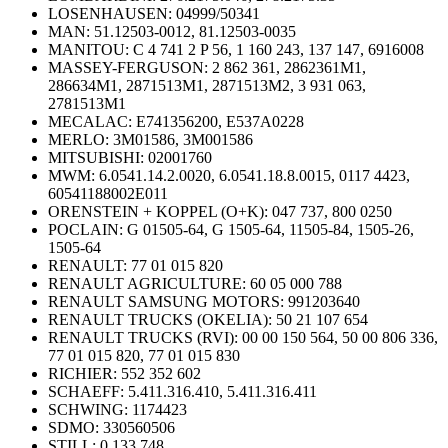
LOSENHAUSEN: 04999/50341
MAN: 51.12503-0012, 81.12503-0035
MANITOU: C 4 741 2 P 56, 1 160 243, 137 147, 6916008
MASSEY-FERGUSON: 2 862 361, 2862361M1,
286634M1, 2871513M1, 2871513M2, 3 931 063,
2781513M1
MECALAC: E741356200, E537A0228
MERLO: 3M01586, 3M001586
MITSUBISHI: 02001760
MWM: 6.0541.14.2.0020, 6.0541.18.8.0015, 0117 4423,
60541188002E011
ORENSTEIN + KOPPEL (O+K): 047 737, 800 0250
POCLAIN: G 01505-64, G 1505-64, 11505-84, 1505-26,
1505-64
RENAULT: 77 01 015 820
RENAULT AGRICULTURE: 60 05 000 788
RENAULT SAMSUNG MOTORS: 991203640
RENAULT TRUCKS (OKELIA): 50 21 107 654
RENAULT TRUCKS (RVI): 00 00 150 564, 50 00 806 336,
77 01 015 820, 77 01 015 830
RICHIER: 552 352 602
SCHAEFF: 5.411.316.410, 5.411.316.411
SCHWING: 1174423
SDMO: 330560506
STILL: 0 133 748