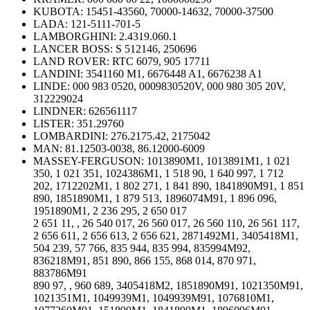
KUBOTA:
15451-43560, 70000-14632, 70000-37500
LADA:
121-5111-701-5
LAMBORGHINI:
2.4319.060.1
LANCER BOSS:
S 512146, 250696
LAND ROVER:
RTC 6079, 905 17711
LANDINI:
3541160 M1, 6676448 A1, 6676238 A1
LINDE:
000 983 0520, 0009830520V, 000 980 305 20V,
312229024
LINDNER:
626561117
LISTER:
351.29760
LOMBARDINI:
276.2175.42, 2175042
MAN:
81.12503-0038, 86.12000-6009
MASSEY-FERGUSON: 1013890M1, 1013891M1, 1 021
350, 1 021 351, 1024386M1, 1 518 90, 1 640 997, 1 712
202, 1712202M1, 1 802 271, 1 841 890, 1841890M91, 1 851
890, 1851890M1, 1 879 513, 1896074M91, 1 896 096,
1951890M1, 2 236 295, 2 650 017
2 651 11, , 26 540 017, 26 560 017, 26 560 110, 26 561 117,
2 656 611, 2 656 613, 2 656 621, 2871492M1, 3405418M1,
504 239, 57 766, 835 944, 835 994, 835994M92,
836218M91, 851 890, 866 155, 868 014, 870 971,
883786M91
890 97, , 960 689, 3405418M2, 1851890M91, 1021350M91,
1021351M1, 1049939M1, 1049939M91, 1076810M1,