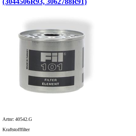
(3044506R93, 3062788R91)
Artnr: 40542.G
Kraftstofffilter