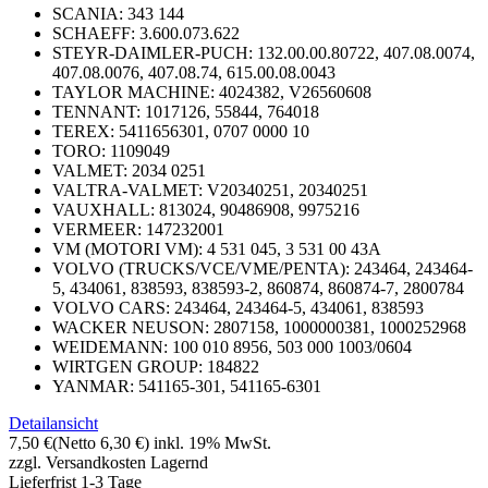
SCANIA: 343 144
SCHAEFF: 3.600.073.622
STEYR-DAIMLER-PUCH: 132.00.00.80722, 407.08.0074,
407.08.0076, 407.08.74, 615.00.08.0043
TAYLOR MACHINE: 4024382, V26560608
TENNANT: 1017126, 55844, 764018
TEREX: 5411656301, 0707 0000 10
TORO: 1109049
VALMET: 2034 0251
VALTRA-VALMET: V20340251, 20340251
VAUXHALL: 813024, 90486908, 9975216
VERMEER: 147232001
VM (MOTORI VM): 4 531 045, 3 531 00 43A
VOLVO (TRUCKS/VCE/VME/PENTA): 243464, 243464-
5, 434061, 838593, 838593-2, 860874, 860874-7, 2800784
VOLVO CARS: 243464, 243464-5, 434061, 838593
WACKER NEUSON: 2807158, 1000000381, 1000252968
WEIDEMANN: 100 010 8956, 503 000 1003/0604
WIRTGEN GROUP: 184822
YANMAR: 541165-301, 541165-6301
Detailansicht
7,50 €
(Netto 6,30 €)
inkl. 19% MwSt.
zzgl. Versandkosten
Lagernd
Lieferfrist 1-3 Tage