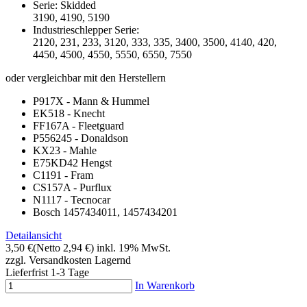
Serie: Skidded
3190, 4190, 5190
Industrieschlepper Serie:
2120, 231, 233, 3120, 333, 335, 3400, 3500, 4140, 420,
4450, 4500, 4550, 5550, 6550, 7550
oder vergleichbar mit den Herstellern
P917X - Mann & Hummel
EK518 - Knecht
FF167A - Fleetguard
P556245 - Donaldson
KX23 - Mahle
E75KD42 Hengst
C1191 - Fram
CS157A - Purflux
N1117 - Tecnocar
Bosch 1457434011, 1457434201
Detailansicht
3,50 €
(Netto 2,94 €)
inkl. 19% MwSt.
zzgl. Versandkosten
Lagernd
Lieferfrist 1-3 Tage
In Warenkorb