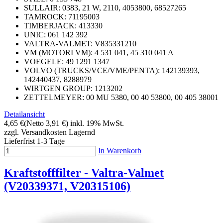
SULLAIR: 0383, 21 W, 2110, 4053800, 68527265
TAMROCK: 71195003
TIMBERJACK: 413330
UNIC: 061 142 392
VALTRA-VALMET: V835331210
VM (MOTORI VM): 4 531 041, 45 310 041 A
VOEGELE: 49 1291 1347
VOLVO (TRUCKS/VCE/VME/PENTA): 142139393,
142440437, 8288979
WIRTGEN GROUP: 1213202
ZETTELMEYER: 00 MU 5380, 00 40 53800, 00 405 38001
Detailansicht
4,65 €
(Netto 3,91 €)
inkl. 19% MwSt.
zzgl. Versandkosten
Lagernd
Lieferfrist 1-3 Tage
In Warenkorb
Kraftstofffilter - Valtra-Valmet
(V20339371, V20315106)