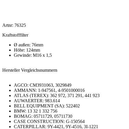
Artnr: 76325
Kraftstofffilter
Ø außen: 76mm
Höhe: 124mm
Gewinde: M16 x 1,5
Hersteller Vergleichsnummern
AGCO: CM3931063, 3029849
AMMANN: 1-947561, 4-9501000016
ATLAS (TEREX): 362 972, 371 291, 441 923
AUWAERTER: 983.614
BELL EQUIPMENT (SA): 522402
BMW: 13 32 1 332 756
BOMAG: 05711729, 05711730
CASE CONSTRUCTION: G-150564
CATERPILLAR: 9Y-4421, 9Y-4516, 3I-1221