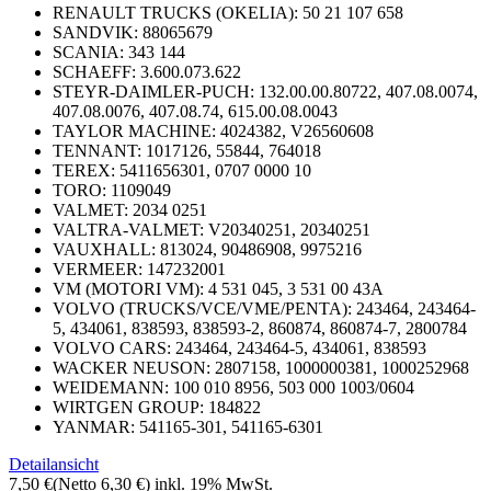
RENAULT TRUCKS (OKELIA): 50 21 107 658
SANDVIK: 88065679
SCANIA: 343 144
SCHAEFF: 3.600.073.622
STEYR-DAIMLER-PUCH: 132.00.00.80722, 407.08.0074,
407.08.0076, 407.08.74, 615.00.08.0043
TAYLOR MACHINE: 4024382, V26560608
TENNANT: 1017126, 55844, 764018
TEREX: 5411656301, 0707 0000 10
TORO: 1109049
VALMET: 2034 0251
VALTRA-VALMET: V20340251, 20340251
VAUXHALL: 813024, 90486908, 9975216
VERMEER: 147232001
VM (MOTORI VM): 4 531 045, 3 531 00 43A
VOLVO (TRUCKS/VCE/VME/PENTA): 243464, 243464-
5, 434061, 838593, 838593-2, 860874, 860874-7, 2800784
VOLVO CARS: 243464, 243464-5, 434061, 838593
WACKER NEUSON: 2807158, 1000000381, 1000252968
WEIDEMANN: 100 010 8956, 503 000 1003/0604
WIRTGEN GROUP: 184822
YANMAR: 541165-301, 541165-6301
Detailansicht
7,50 €
(Netto 6,30 €)
inkl. 19% MwSt.