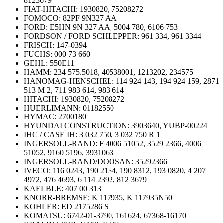
8123679
FIAT-HITACHI: 1930820, 75208272
FOMOCO: 82PF 9N327 AA
FORD: E5HN 9N 327 AA, 5004 780, 6106 753
FORDSON / FORD SCHLEPPER: 961 334, 961 3344
FRISCH: 147-0394
FUCHS: 000 73 660
GEHL: 550E11
HAMM: 234 575.5018, 40538001, 1213202, 234575
HANOMAG-HENSCHEL: 114 924 143, 194 924 159, 2871
513 M 2, 711 983 614, 983 614
HITACHI: 1930820, 75208272
HUERLIMANN: 01182550
HYMAC: 2700180
HYUNDAI CONSTRUCTION: 3903640, YUBP-00224
IHC / CASE IH: 3 032 750, 3 032 750 R 1
INGERSOLL-RAND: F 4006 51052, 3529 2366, 4006
51052, 9160 5196, 3931063
INGERSOLL-RAND/DOOSAN: 35292366
IVECO: 116 0243, 190 2134, 190 8312, 193 0820, 4 207
4972, 476 4693, 6 114 2392, 812 3679
KAELBLE: 407 00 313
KNORR-BREMSE: K 117935, K 117935N50
KOHLER: ED 2175286 S
KOMATSU: 6742-01-3790, 161624, 67368-16170