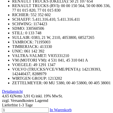
RENAULT TRUCKS (OKELIA): 50 21 107 654
RENAULT TRUCKS (RVI): 00 00 150 564, 50 00 806 336,
77 01 015 820, 77 01 015 830
RICHIER: 552 352 602
SCHAEFF: 5.411.316.410, 5.411.316.411
SCHWING: 1174423
SDMO: 330560506
STILL: 0 133 748
SULLAIR: 0383, 21 W, 2110, 4053800, 68527265
TAMROCK: 71195003
TIMBERJACK: 413330
UNIC: 061 142 392
VALTRA-VALMET: V835331210
VM (MOTORI VM): 4 531 041, 45 310 041 A
VOEGELE: 49 1291 1347
VOLVO (TRUCKS/VCE/VME/PENTA): 142139393,
142440437, 8288979
WIRTGEN GROUP: 1213202
ZETTELMEYER: 00 MU 5380, 00 40 53800, 00 405 38001
Detailansicht
4,65 €
(Netto 3,91 €)
inkl. 19% MwSt.
zzgl. Versandkosten
Lagernd
Lieferfrist 1-3 Tage
In Warenkorb