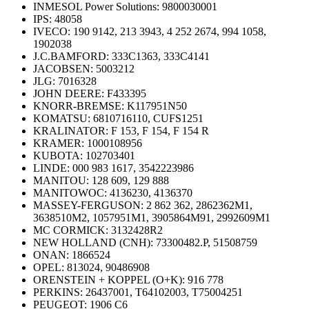
INMESOL Power Solutions: 9800030001
IPS: 48058
IVECO: 190 9142, 213 3943, 4 252 2674, 994 1058,
1902038
J.C.BAMFORD: 333C1363, 333C4141
JACOBSEN: 5003212
JLG: 7016328
JOHN DEERE: F433395
KNORR-BREMSE: K117951N50
KOMATSU: 6810716110, CUFS1251
KRALINATOR: F 153, F 154, F 154 R
KRAMER: 1000108956
KUBOTA: 102703401
LINDE: 000 983 1617, 3542223986
MANITOU: 128 609, 129 888
MANITOWOC: 4136230, 4136370
MASSEY-FERGUSON: 2 862 362, 2862362M1,
3638510M2, 1057951M1, 3905864M91, 2992609M1
MC CORMICK: 3132428R2
NEW HOLLAND (CNH): 73300482.P, 51508759
ONAN: 1866524
OPEL: 813024, 90486908
ORENSTEIN + KOPPEL (O+K): 916 778
PERKINS: 26437001, T64102003, T75004251
PEUGEOT: 1906 C6