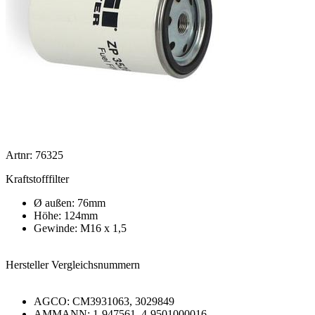
Artnr: 76325
Kraftstofffilter
Ø außen: 76mm
Höhe: 124mm
Gewinde: M16 x 1,5
Hersteller Vergleichsnummern
AGCO: CM3931063, 3029849
AMMANN: 1-947561, 4-9501000016