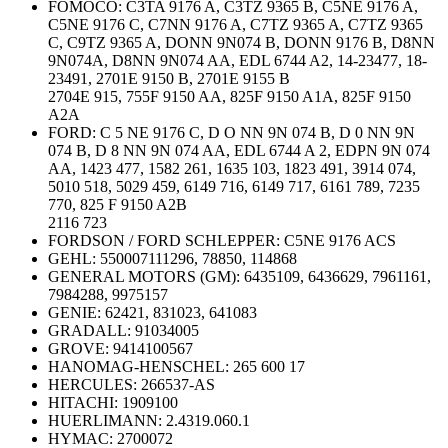
FOMOCO: C3TA 9176 A, C3TZ 9365 B, C5NE 9176 A,
C5NE 9176 C, C7NN 9176 A, C7TZ 9365 A, C7TZ 9365
C, C9TZ 9365 A, DONN 9N074 B, DONN 9176 B, D8NN
9N074A, D8NN 9N074 AA, EDL 6744 A2, 14-23477, 18-
23491, 2701E 9150 B, 2701E 9155 B
2704E 915, 755F 9150 AA, 825F 9150 A1A, 825F 9150
A2A
FORD: C 5 NE 9176 C, D O NN 9N 074 B, D 0 NN 9N
074 B, D 8 NN 9N 074 AA, EDL 6744 A 2, EDPN 9N 074
AA, 1423 477, 1582 261, 1635 103, 1823 491, 3914 074,
5010 518, 5029 459, 6149 716, 6149 717, 6161 789, 7235
770, 825 F 9150 A2B
2116 723
FORDSON / FORD SCHLEPPER:
C5NE 9176 ACS
GEHL:
550007111296, 78850, 114868
GENERAL MOTORS (GM):
6435109, 6436629, 7961161,
7984288, 9975157
GENIE:
62421, 831023, 641083
GRADALL:
91034005
GROVE:
9414100567
HANOMAG-HENSCHEL:
265 600 17
HERCULES:
266537-AS
HITACHI:
1909100
HUERLIMANN:
2.4319.060.1
HYMAC:
2700072