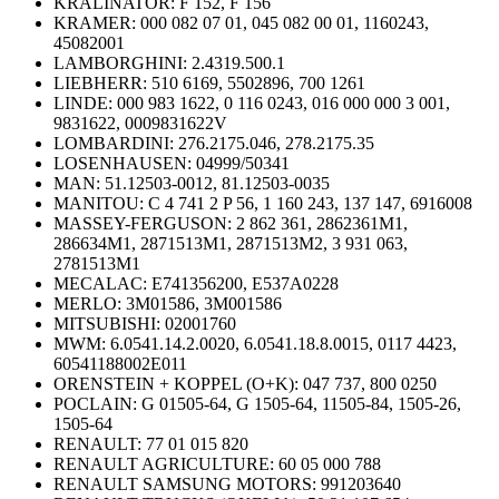
KRALINATOR: F 152, F 156
KRAMER: 000 082 07 01, 045 082 00 01, 1160243,
45082001
LAMBORGHINI: 2.4319.500.1
LIEBHERR: 510 6169, 5502896, 700 1261
LINDE: 000 983 1622, 0 116 0243, 016 000 000 3 001,
9831622, 0009831622V
LOMBARDINI: 276.2175.046, 278.2175.35
LOSENHAUSEN: 04999/50341
MAN: 51.12503-0012, 81.12503-0035
MANITOU: C 4 741 2 P 56, 1 160 243, 137 147, 6916008
MASSEY-FERGUSON: 2 862 361, 2862361M1,
286634M1, 2871513M1, 2871513M2, 3 931 063,
2781513M1
MECALAC: E741356200, E537A0228
MERLO: 3M01586, 3M001586
MITSUBISHI: 02001760
MWM: 6.0541.14.2.0020, 6.0541.18.8.0015, 0117 4423,
60541188002E011
ORENSTEIN + KOPPEL (O+K): 047 737, 800 0250
POCLAIN: G 01505-64, G 1505-64, 11505-84, 1505-26,
1505-64
RENAULT: 77 01 015 820
RENAULT AGRICULTURE: 60 05 000 788
RENAULT SAMSUNG MOTORS: 991203640