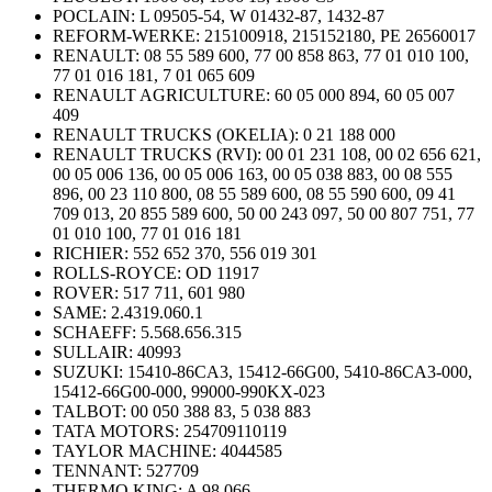
POCLAIN:
L 09505-54, W 01432-87, 1432-87
REFORM-WERKE:
215100918, 215152180, PE 26560017
RENAULT:
08 55 589 600, 77 00 858 863, 77 01 010 100,
77 01 016 181, 7 01 065 609
RENAULT AGRICULTURE:
60 05 000 894, 60 05 007
409
RENAULT TRUCKS (OKELIA):
0 21 188 000
RENAULT TRUCKS (RVI): 00 01 231 108, 00 02 656 621,
00 05 006 136, 00 05 006 163, 00 05 038 883, 00 08 555
896, 00 23 110 800, 08 55 589 600, 08 55 590 600, 09 41
709 013, 20 855 589 600, 50 00 243 097, 50 00 807 751, 77
01 010 100, 77 01 016 181
RICHIER:
552 652 370, 556 019 301
ROLLS-ROYCE:
OD 11917
ROVER:
517 711, 601 980
SAME:
2.4319.060.1
SCHAEFF:
5.568.656.315
SULLAIR:
40993
SUZUKI:
15410-86CA3, 15412-66G00, 5410-86CA3-000,
15412-66G00-000, 99000-990KX-023
TALBOT:
00 050 388 83, 5 038 883
TATA MOTORS:
254709110119
TAYLOR MACHINE:
4044585
TENNANT:
527709
THERMO KING:
A 98 066