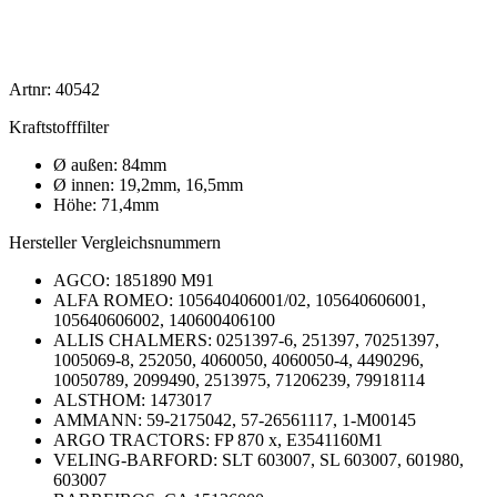
Artnr: 40542
Kraftstofffilter
Ø außen: 84mm
Ø innen: 19,2mm, 16,5mm
Höhe: 71,4mm
Hersteller Vergleichsnummern
AGCO: 1851890 M91
ALFA ROMEO: 105640406001/02, 105640606001,
105640606002, 140600406100
ALLIS CHALMERS: 0251397-6, 251397, 70251397,
1005069-8, 252050, 4060050, 4060050-4, 4490296,
10050789, 2099490, 2513975, 71206239, 79918114
ALSTHOM: 1473017
AMMANN: 59-2175042, 57-26561117, 1-M00145
ARGO TRACTORS: FP 870 x, E3541160M1
VELING-BARFORD:
SLT 603007, SL 603007, 601980,
603007