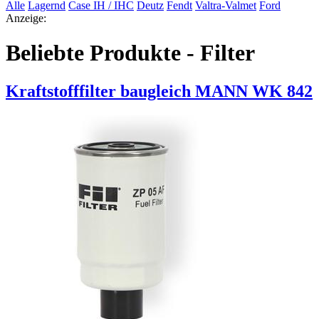
Alle
Lagernd
Case IH / IHC
Deutz
Fendt
Valtra-Valmet
Ford
Anzeige:
Beliebte Produkte - Filter
Kraftstofffilter baugleich MANN WK 842