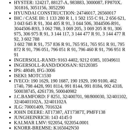
HYSTER: 124217, 88127-A, 983883, 3000087, FP870X,
301816, 3051156, 3052290
HYUNDAI CONSTRUCTION:
24746017, 26560017
IHC / CASE IH: 1 133 280 R 1, 1 502 155 C 91, 2 656 621,
3 043 645 R 91, 304 405 R 91, 3 044 506, 3044506-R91,
3044506-R93, 3 062 788, 3 069 205, 3 069 205 R 91, 306
975, 306 975 R 91, 3 144 117, 3 144 477 R 91, 3 144 477 R
92, 3 602 788
3 602 788 R 91, 757 836 R 91, 765 951, 765 951 R 91, 795
872 R 91, 796 051, 796 051 R 91, 796 460 R 91, 796 951 R
91
INGERSOLL-RAND:
9163 4402, 9212 0385, 10349611
INGERSOLL-RAND/DOOSAN:
92120385
IPS:
48049, IFG-3006
ISEKI:
MOTC1530
IVECO: 190 1629, 190 1687, 190 1929, 190 9100, 462
1740, 798 4428, 991 8114, 991 8144, 991 8184, 992 4318,
500038745, 4261739, 500040982
J.C.BAMFORD:
F 8251, 32/400701, 98/800030, 32/401102,
32/40401102A, 32/401102A
JLG:
70001409, 7016324
JOHN DEERE:
AT17387, AT17387T, PMFF138
JUNGHEINRICH:
143 4145 0
KALMAR LMV:
922054, 922054.0001
KNORR-BREMSE:
K165042N50