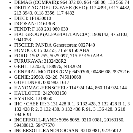
DEMAG (COMPAIR): 964 372 00, 964 468 00, 133 566 74
DEUTZ AG / DEUTZ-FAHR (KHD): 117 4391, 0117 4482,
213 3943, 0118 3356, 117 4482
DIECI: 1F1930010
DOOSAN: D161308
FENDT: F 180 201 060 030
FIAT GROUP (ALFA/FIAT/LANCIA): 1909142, 4753103,
9941058
FISCHER PANDA Generatoren: 0027440
FOMOCO: 15-02255, 715F 9150 ABA
FORD: 1502 255, 5025 097, 715 F 9150 ABA
FURUKAWA: 3132428R2
GEHL: 132024, L88976, N132024
GENERAL MOTORS (GM): 6439306, 90486908, 9975216
GENIE: 29560, 62426, 745010068
GUELDNER: 000 983 1617
HANOMAG-HENSCHEL: 114 924 144, 860 114 924 144
HAULOTTE: 2427003150
HYSTER: 1319050
IHC / CASE IH: 3 131 428 R 1, 3 132 428, 3 132 428 R 1, 3
132 428 R 2, 3 132 438, 3 132 438 R 91, 3 136 428, 3 218
794 R 91
INGERSOLL-RAND: 5956 8055, 9210 0981, 20163150,
59438812, 59477570
INGERSOLL-RAND/DOOSAN: 92100981, 92795012