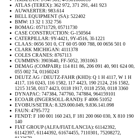
ATLAS (TEREX): 362 972, 371 291, 441 923
AUWAERTER: 983.614
BELL EQUIPMENT (SA): 522402
BMW: 13 32 1 332 756
BOMAG: 05711729, 05711730
CASE CONSTRUCTION: G-150564
CATERPILLAR: 9Y-4421, 9Y-4516, 3I-1221
CLAAS: 0656 501 0, CT 60 05 000 788, 00 0656 501 0
CLARK MICHIGAN: 4111378
COLES CRANES: 8767113
CUMMINS: 3903640, FF-5052, 3931063
DEMAG (COMPAIR): 114 811 86, 206 091 40, 901 624 00,
055 002 74, 01160243
DEUTZ AG / DEUTZ-FAHR (KHD): Q 1 H 4117, W 1 H
4117, 116 0243, 116 1582, 117 4423, 190 2124, 216 1582,
1215 3158, 0117 4423, 0118 1917, 0118 2550, 0118 3360
DYNAPAC: 747384, 747760, 747884, 964159101
ECOAIR (INGERSOLL-RAND): F 4006 51052
EVOBUS/SETRA: 8.329.000.049, 9.836.141.098
FAUN: 4795-772
FENDT: F 100 001 160 243, F 181 200 060 030, X 810 190
140
FIAT GROUP (ALFA/FIAT/LANCIA): 61142392,
61142397, 61144392, 61674455, 7110301, 75208272,