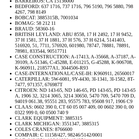
BARREIROS:
CA 15136000
BEDFORD:
637 1716, 737 1716, 796 5190, 796 5880, 798
4267, 798 8149
BOBCAT:
3885315B, 7001034
BOMAG:
58 212 11
BRAUD:
58360-16
BRITISH LEYLAND:
ABU 8558, 17 H 2492, 17 H 9452,
37 H 1581, 37 H 1881, 37 H 576, 37 H 6214, 5141403,
516920, 51, 7711, 576920, 601980, 78747, 78881, 78891,
78981, 833544, 90517711
CASE CONSTRUCTION:
A-17413, A-35668, A-37187, A-
39109, A-51346, C-45288, E-011215, G-45288, K-906708,
K-960911, 218577A1, 3044506-R93
CASE-INTERNATIONAL/CASE-IH:
K960911, 26560017
CATERPILLAR:
5W-6081, 9Y-4430, 3I-1341, 3I-1582, 8T-
7477, 971357, 676987T
CITROEN: ND 143-65, ND 146-65, PD 143-65, PD 143-65
A, 1906 32, 3214 3065, 3214 30650, 5470 709, 5470 709 D,
94019 061.38, 95551 283, 95575 783, 95608 917, 1906 C9
CLAAS: 0602 390 0, CT 60 05 007 409, 00 0602 390 0, 00
0322 999 0, 60 0500 740 9
CLARK EQUIPMENT:
3885315
CLARK MICHIGAN:
3551347, 3885315
COLES CRANES:
8766600
COMPAIR:
C 11158/427, 98246/5142/0001