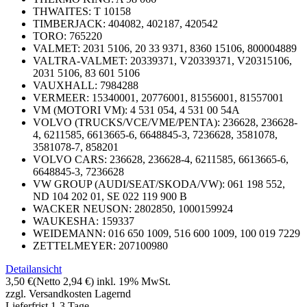
THWAITES:
T 10158
TIMBERJACK:
404082, 402187, 420542
TORO:
765220
VALMET:
2031 5106, 20 33 9371, 8360 15106, 800004889
VALTRA-VALMET:
20339371, V20339371, V20315106,
2031 5106, 83 601 5106
VAUXHALL:
7984288
VERMEER:
15340001, 20776001, 81556001, 81557001
VM (MOTORI VM):
4 531 054, 4 531 00 54A
VOLVO (TRUCKS/VCE/VME/PENTA): 236628, 236628-
4, 6211585, 6613665-6, 6648845-3, 7236628, 3581078,
3581078-7, 858201
VOLVO CARS:
236628, 236628-4, 6211585, 6613665-6,
6648845-3, 7236628
VW GROUP (AUDI/SEAT/SKODA/VW):
061 198 552,
ND 104 202 01, SE 022 119 900 B
WACKER NEUSON:
2802850, 1000159924
WAUKESHA:
159337
WEIDEMANN:
016 650 1009, 516 600 1009, 100 019 7229
ZETTELMEYER:
207100980
Detailansicht
3,50 €
(Netto 2,94 €)
inkl. 19% MwSt.
zzgl. Versandkosten
Lagernd
Lieferfrist 1-3 Tage