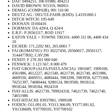
DAF:
0494251, 106 01980, 494251
DAVID BROWN:
915319, 960911
DEMAG (COMPAIR),
991 116 00
DEUTZ AG / DEUTZ-FAHR (KHD):
2.4319.060.1
DITCH WITCH:
195-649
DOOSAN:
D160416
DORMAN:
DA 429/4, Q 424/4
E.R.F.:
P 26561117, ROD 11917
EATON YALE + TOWNE TROJA:
4400 311 06, 4400 434
10
EICHER:
171.2202 M1, 265.6001 7
FAI (KOMATSU):
FO 30227450, 26560017, 26561117,
3144477R92, CAV296
FENDT:
F 278 201 060 040
FENWICK:
3 123 567, 8 000 479
FIAT GROUP (ALFA/FIAT/LANCIA): 1901687, 1909100,
4561986, 4612227, 4621540, 4621739, 4621740, 4651986,
4669550, 4669551, 4680444, 5983298, 5983958, 62775368,
70251397, 74680444, 9280124, 9819500, 9918114,
9918144, 9918184, 9924318
FIAT-ALLIS:
4621739, 709924318, 74621739, 74621740,
74651986
FIAT-HITACHI:
83937061, 1909100
FODEN: O11.091.01, YO13.366.09, YO77.091.02,
Y01336609, Y07709101, Y07709102