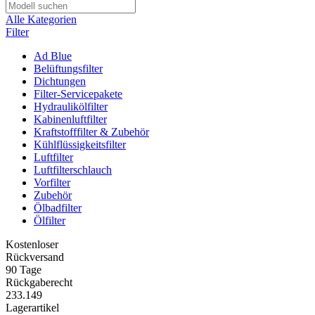
Alle Kategorien
Filter
Ad Blue
Belüftungsfilter
Dichtungen
Filter-Servicepakete
Hydraulikölfilter
Kabinenluftfilter
Kraftstofffilter & Zubehör
Kühlflüssigkeitsfilter
Luftfilter
Luftfilterschlauch
Vorfilter
Zubehör
Ölbadfilter
Ölfilter
Kostenloser
Rückversand
90 Tage
Rückgaberecht
233.149
Lagerartikel