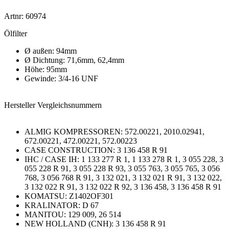
Artnr: 60974
Ölfilter
Ø außen: 94mm
Ø Dichtung: 71,6mm, 62,4mm
Höhe: 95mm
Gewinde: 3/4-16 UNF
Hersteller Vergleichsnummern
ALMIG KOMPRESSOREN: 572.00221, 2010.02941,
672.00221, 472.00221, 572.00223
CASE CONSTRUCTION: 3 136 458 R 91
IHC / CASE IH: 1 133 277 R 1, 1 133 278 R 1, 3 055 228, 3
055 228 R 91, 3 055 228 R 93, 3 055 763, 3 055 765, 3 056
768, 3 056 768 R 91, 3 132 021, 3 132 021 R 91, 3 132 022,
3 132 022 R 91, 3 132 022 R 92, 3 136 458, 3 136 458 R 91
KOMATSU: Z1402OF301
KRALINATOR: D 67
MANITOU: 129 009, 26 514
NEW HOLLAND (CNH): 3 136 458 R 91