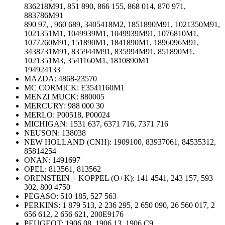
836218M91, 851 890, 866 155, 868 014, 870 971,
883786M91
890 97, , 960 689, 3405418M2, 1851890M91, 1021350M91,
1021351M1, 1049939M1, 1049939M91, 1076810M1,
1077260M91, 151890M1, 1841890M1, 1896096M91,
3438731M91, 835944M91, 835994M91, 851890M1,
1021351M3, 3541160M1, 1810890M1
194924133
MAZDA:
4868-23570
MC CORMICK:
E3541160M1
MENZI MUCK:
880005
MERCURY:
988 000 30
MERLO:
P00518, P00024
MICHIGAN:
1531 637, 6371 716, 7371 716
NEUSON:
138038
NEW HOLLAND (CNH):
1909100, 83937061, 84535312,
85814254
ONAN:
1491697
OPEL:
813561, 813562
ORENSTEIN + KOPPEL (O+K):
141 4541, 243 157, 593
302, 800 4750
PEGASO:
510 185, 527 563
PERKINS: 1 879 513, 2 236 295, 2 650 090, 26 560 017, 2
656 612, 2 656 621, 200E9176
PEUGEOT:
1906 08, 1906 13, 1906 C9