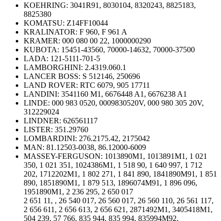
KOEHRING:
3041R91, 8030104, 8320243, 8825183,
8825380
KOMATSU:
Z14FF10044
KRALINATOR:
F 960, F 961 A
KRAMER:
000 080 00 22, 1000000290
KUBOTA:
15451-43560, 70000-14632, 70000-37500
LADA:
121-5111-701-5
LAMBORGHINI:
2.4319.060.1
LANCER BOSS:
S 512146, 250696
LAND ROVER:
RTC 6079, 905 17711
LANDINI:
3541160 M1, 6676448 A1, 6676238 A1
LINDE:
000 983 0520, 0009830520V, 000 980 305 20V,
312229024
LINDNER:
626561117
LISTER:
351.29760
LOMBARDINI:
276.2175.42, 2175042
MAN:
81.12503-0038, 86.12000-6009
MASSEY-FERGUSON: 1013890M1, 1013891M1, 1 021
350, 1 021 351, 1024386M1, 1 518 90, 1 640 997, 1 712
202, 1712202M1, 1 802 271, 1 841 890, 1841890M91, 1 851
890, 1851890M1, 1 879 513, 1896074M91, 1 896 096,
1951890M1, 2 236 295, 2 650 017
2 651 11, , 26 540 017, 26 560 017, 26 560 110, 26 561 117,
2 656 611, 2 656 613, 2 656 621, 2871492M1, 3405418M1,
504 239, 57 766, 835 944, 835 994, 835994M92,