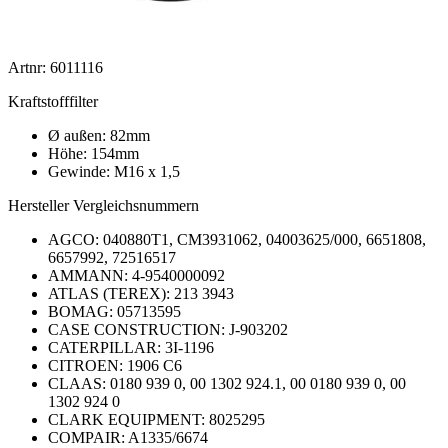
Artnr: 6011116
Kraftstofffilter
Ø außen: 82mm
Höhe: 154mm
Gewinde: M16 x 1,5
Hersteller Vergleichsnummern
AGCO: 040880T1, CM3931062, 04003625/000, 6651808,
6657992, 72516517
AMMANN: 4-9540000092
ATLAS (TEREX): 213 3943
BOMAG: 05713595
CASE CONSTRUCTION: J-903202
CATERPILLAR: 3I-1196
CITROEN: 1906 C6
CLAAS: 0180 939 0, 00 1302 924.1, 00 0180 939 0, 00
1302 924 0
CLARK EQUIPMENT: 8025295
COMPAIR: A1335/6674