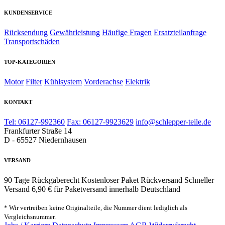
KUNDENSERVICE
Rücksendung
Gewährleistung
Häufige Fragen
Ersatzteilanfrage
Transportschäden
TOP-KATEGORIEN
Motor
Filter
Kühlsystem
Vorderachse
Elektrik
KONTAKT
Tel: 06127-992360
Fax: 06127-9923629
info@schlepper-teile.de
Frankfurter Straße 14
D - 65527 Niedernhausen
VERSAND
90 Tage Rückgaberecht
Kostenloser Paket Rückversand
Schneller
Versand
6,90 € für Paketversand innerhalb Deutschland
* Wir vertreiben keine Originalteile, die Nummer dient lediglich als
Vergleichsnummer.