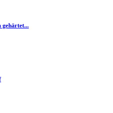
gehärtet...
f