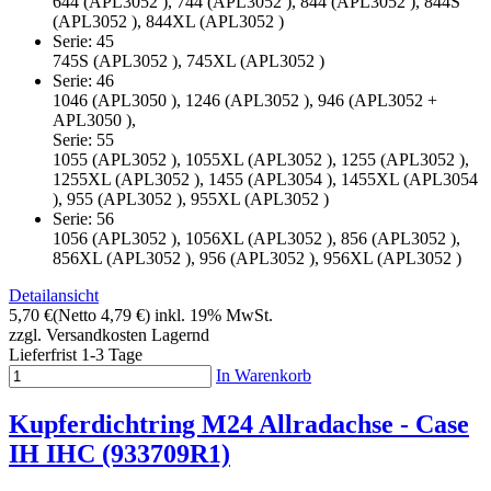
644 (APL3052 ), 744 (APL3052 ), 844 (APL3052 ), 844S
(APL3052 ), 844XL (APL3052 )
Serie: 45
745S (APL3052 ), 745XL (APL3052 )
Serie: 46
1046 (APL3050 ), 1246 (APL3052 ), 946 (APL3052 +
APL3050 ),
Serie: 55
1055 (APL3052 ), 1055XL (APL3052 ), 1255 (APL3052 ),
1255XL (APL3052 ), 1455 (APL3054 ), 1455XL (APL3054
), 955 (APL3052 ), 955XL (APL3052 )
Serie: 56
1056 (APL3052 ), 1056XL (APL3052 ), 856 (APL3052 ),
856XL (APL3052 ), 956 (APL3052 ), 956XL (APL3052 )
Detailansicht
5,70 €
(Netto 4,79 €)
inkl. 19% MwSt.
zzgl. Versandkosten
Lagernd
Lieferfrist 1-3 Tage
In Warenkorb
Kupferdichtring M24 Allradachse - Case
IH IHC (933709R1)