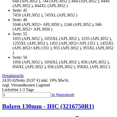
644 (APL3052 ), 744 (APL3052 ), 844 (APL3052 ), 844S
(APL3052 ), 844XL (APL3052 )
Serie: 45
745S (APL3052 ), 745XL (APL3052 )
Serie: 46
1046 (APL3052+ APL3050 ), 1246 (APL3052 ), 946
(APL3052+ APL3050 )
Serie: 55
1055 (APL3052 ), 1055XL (APL3052 ), 1255 (APL3052 ),
1255XL (APL3052 ), 1455 (APL3052+APL1351 ), 1455XL
(APL3052+APL1351 ), 955 (APL3052 ), 955XL (APL3052
)
Serie: 56
1056 (APL3052 ), 1056XL (APL3052 ), 856 (APL3052 ),
856XL (APL3052 ), 956 (APL3052 ), 956XL (APL3052 )
Detailansicht
24,95 €
(Netto 20,97 €)
inkl. 19% MwSt.
zzgl. Versandkosten
Lagernd
Lieferfrist 1-3 Tage
In Warenkorb
Bolzen 130mm - IHC (3216750R1)