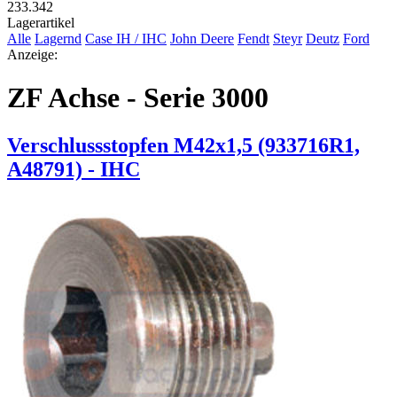
233.342
Lagerartikel
Alle
Lagernd
Case IH / IHC
John Deere
Fendt
Steyr
Deutz
Ford
Anzeige:
ZF Achse - Serie 3000
Verschlussstopfen M42x1,5 (933716R1,
A48791) - IHC