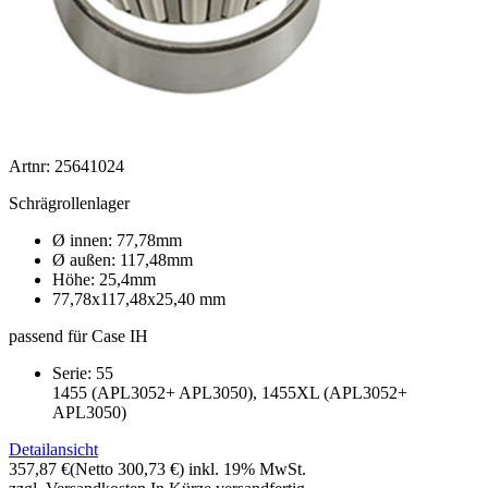
Artnr: 25641024
Schrägrollenlager
Ø innen: 77,78mm
Ø außen: 117,48mm
Höhe: 25,4mm
77,78x117,48x25,40 mm
passend für Case IH
Serie: 55
1455 (APL3052+ APL3050), 1455XL (APL3052+
APL3050)
Detailansicht
357,87 €
(Netto 300,73 €)
inkl. 19% MwSt.