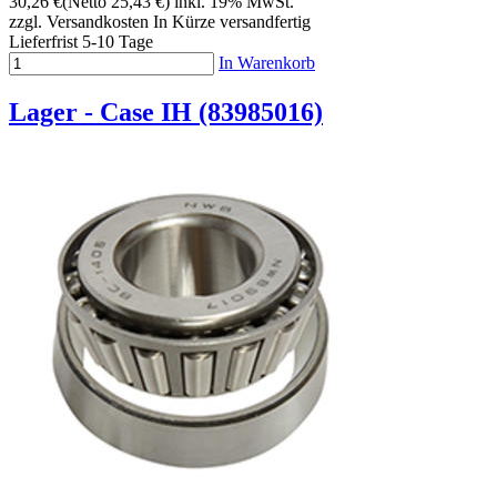
30,26 €
(Netto 25,43 €)
inkl. 19% MwSt.
zzgl. Versandkosten
In Kürze versandfertig
Lieferfrist 5-10 Tage
In Warenkorb
Lager - Case IH (83985016)