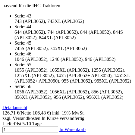
passend für die IHC Traktoren
Serie: 43
743 (APL3052), 743XL (APL3052)
Serie: 44
644 (APL3052), 744 (APL3052), 844 (APL3052), 844S
(APL3052), 844XL (APL3052)
Serie: 45
745S (APL3052), 745XL (APL3052)
Serie: 46
1046 (APL3052), 1246 (APL3052), 946 (APL3052)
Serie: 55
1055 (APL3052), 1055XL (APL3052), 1255 (APL3052),
1255XL (APL3052), 1455 (APL3052+ APL3050), 1455XL
(APL3052+ APL3050), 955 (APL3052), 955XL (APL3052)
Serie: 56
1056 (APL3052), 1056XL (APL3052), 856 (APL3052),
856XL (APL3052), 956 (APL3052), 956XL (APL3052)
Detailansicht
126,71 €
(Netto 106,48 €)
inkl. 19% MwSt.
zzgl. Versandkosten
In Kürze versandfertig
Lieferfrist 5-10 Tage
In Warenkorb