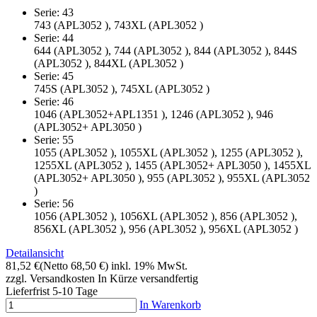
Serie: 43
743 (APL3052 ), 743XL (APL3052 )
Serie: 44
644 (APL3052 ), 744 (APL3052 ), 844 (APL3052 ), 844S
(APL3052 ), 844XL (APL3052 )
Serie: 45
745S (APL3052 ), 745XL (APL3052 )
Serie: 46
1046 (APL3052+APL1351 ), 1246 (APL3052 ), 946
(APL3052+ APL3050 )
Serie: 55
1055 (APL3052 ), 1055XL (APL3052 ), 1255 (APL3052 ),
1255XL (APL3052 ), 1455 (APL3052+ APL3050 ), 1455XL
(APL3052+ APL3050 ), 955 (APL3052 ), 955XL (APL3052
)
Serie: 56
1056 (APL3052 ), 1056XL (APL3052 ), 856 (APL3052 ),
856XL (APL3052 ), 956 (APL3052 ), 956XL (APL3052 )
Detailansicht
81,52 €
(Netto 68,50 €)
inkl. 19% MwSt.
zzgl. Versandkosten
In Kürze versandfertig
Lieferfrist 5-10 Tage
In Warenkorb