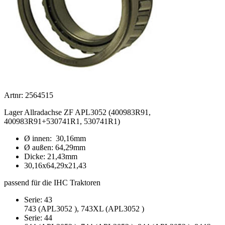
Artnr: 2564515
Lager Allradachse ZF APL3052 (400983R91,
400983R91+530741R1, 530741R1)
Ø innen: 30,16mm
Ø außen: 64,29mm
Dicke: 21,43mm
30,16x64,29x21,43
passend für die IHC Traktoren
Serie: 43
743 (APL3052 ), 743XL (APL3052 )
Serie: 44