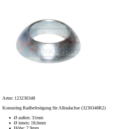
Artnr: 123230348
Konusring Radbefestigung für Allradachse (3230348R2)
Ø außen: 31mm
Ø innen: 18,6mm
Höhe: 7,9mm