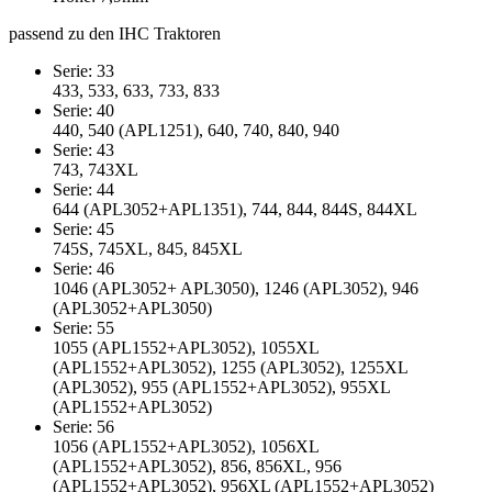
passend zu den IHC Traktoren
Serie: 33
433, 533, 633, 733, 833
Serie: 40
440, 540 (APL1251), 640, 740, 840, 940
Serie: 43
743, 743XL
Serie: 44
644 (APL3052+APL1351), 744, 844, 844S, 844XL
Serie: 45
745S, 745XL, 845, 845XL
Serie: 46
1046 (APL3052+ APL3050), 1246 (APL3052), 946
(APL3052+APL3050)
Serie: 55
1055 (APL1552+APL3052), 1055XL
(APL1552+APL3052), 1255 (APL3052), 1255XL
(APL3052), 955 (APL1552+APL3052), 955XL
(APL1552+APL3052)
Serie: 56
1056 (APL1552+APL3052), 1056XL
(APL1552+APL3052), 856, 856XL, 956
(APL1552+APL3052), 956XL (APL1552+APL3052)