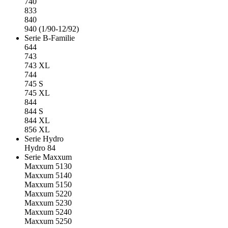
740
833
840
940 (1/90-12/92)
Serie B-Familie
644
743
743 XL
744
745 S
745 XL
844
844 S
844 XL
856 XL
Serie Hydro
Hydro 84
Serie Maxxum
Maxxum 5130
Maxxum 5140
Maxxum 5150
Maxxum 5220
Maxxum 5230
Maxxum 5240
Maxxum 5250