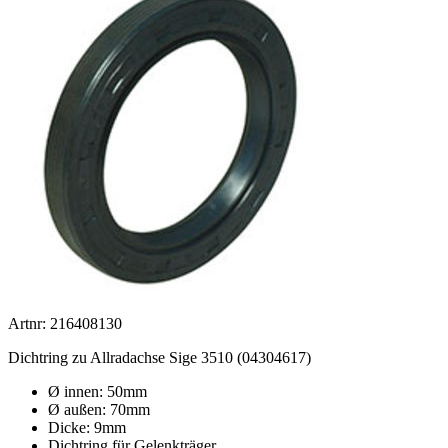
Artnr: 216408130
Dichtring zu Allradachse Sige 3510 (
04304617
)
Ø innen: 50mm
Ø außen: 70mm
Dicke: 9mm
Dichtring für Gelenkträger