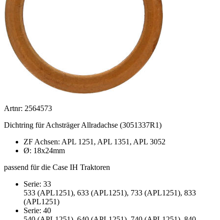
Artnr: 2564573
Dichtring für Achsträger Allradachse (3051337R1)
ZF Achsen: APL 1251, APL 1351, APL 3052
Ø: 18x24mm
passend für die Case IH Traktoren
Serie: 33
533 (APL1251), 633 (APL1251), 733 (APL1251), 833
(APL1251)
Serie: 40
540 (APL1251), 640 (APL1251), 740 (APL1251), 840