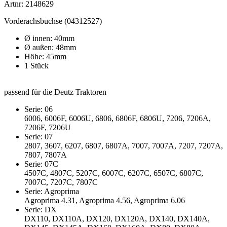
Artnr: 2148629
Vorderachsbuchse (04312527)
Ø innen: 40mm
Ø außen: 48mm
Höhe: 45mm
1 Stück
passend für die Deutz Traktoren
Serie: 06
6006, 6006F, 6006U, 6806, 6806F, 6806U, 7206, 7206A,
7206F, 7206U
Serie: 07
2807, 3607, 6207, 6807, 6807A, 7007, 7007A, 7207, 7207A,
7807, 7807A
Serie: 07C
4507C, 4807C, 5207C, 6007C, 6207C, 6507C, 6807C,
7007C, 7207C, 7807C
Serie: Agroprima
Agroprima 4.31, Agroprima 4.56, Agroprima 6.06
Serie: DX
DX110, DX110A, DX120, DX120A, DX140, DX140A,