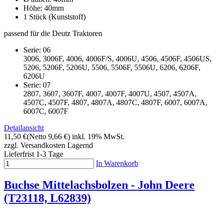
Höhe: 40mm
1 Stück (Kunststoff)
passend für die Deutz Traktoren
Serie: 06
3006, 3006F, 4006, 4006F/S, 4006U, 4506, 4506F, 4506US,
5206, 5206F, 5206U, 5506, 5506F, 5506U, 6206, 6206F,
6206U
Serie: 07
2807, 3607, 3607F, 4007, 4007F, 4007U, 4507, 4507A,
4507C, 4507F, 4807, 4807A, 4807C, 4807F, 6007, 6007A,
6007C, 6007F
Detailansicht
11,50 €
(Netto 9,66 €)
inkl. 19% MwSt.
zzgl. Versandkosten
Lagernd
Lieferfrist 1-3 Tage
In Warenkorb
Buchse Mittelachsbolzen - John Deere
(T23118, L62839)