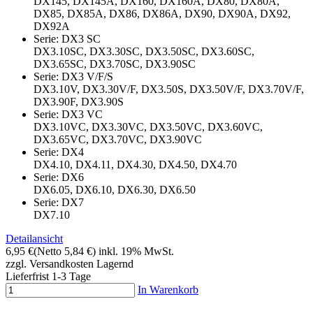
DX145, DX145A, DX160, DX160A, DX80, DX80A,
DX85, DX85A, DX86, DX86A, DX90, DX90A, DX92,
DX92A
Serie: DX3 SC
DX3.10SC, DX3.30SC, DX3.50SC, DX3.60SC,
DX3.65SC, DX3.70SC, DX3.90SC
Serie: DX3 V/F/S
DX3.10V, DX3.30V/F, DX3.50S, DX3.50V/F, DX3.70V/F,
DX3.90F, DX3.90S
Serie: DX3 VC
DX3.10VC, DX3.30VC, DX3.50VC, DX3.60VC,
DX3.65VC, DX3.70VC, DX3.90VC
Serie: DX4
DX4.10, DX4.11, DX4.30, DX4.50, DX4.70
Serie: DX6
DX6.05, DX6.10, DX6.30, DX6.50
Serie: DX7
DX7.10
Detailansicht
6,95 €
(Netto 5,84 €)
inkl. 19% MwSt.
zzgl. Versandkosten
Lagernd
Lieferfrist 1-3 Tage
In Warenkorb