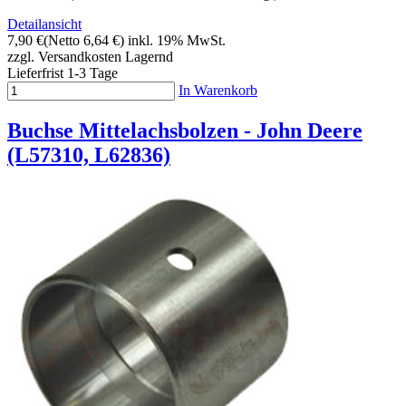
Detailansicht
7,90 €
(Netto 6,64 €)
inkl. 19% MwSt.
zzgl. Versandkosten
Lagernd
Lieferfrist 1-3 Tage
In Warenkorb
Buchse Mittelachsbolzen - John Deere
(L57310, L62836)