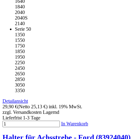
1640
1840
2040
2040S
2140
Serie 50
1350
1550
1750
1850
1950
2250
2450
2650
2850
3050
3350
Detailansicht
29,90 €
(Netto 25,13 €)
inkl. 19% MwSt.
zzgl. Versandkosten
Lagernd
Lieferfrist 1-3 Tage
In Warenkorb
Halter für Achsstrebe - Ford (83924040)