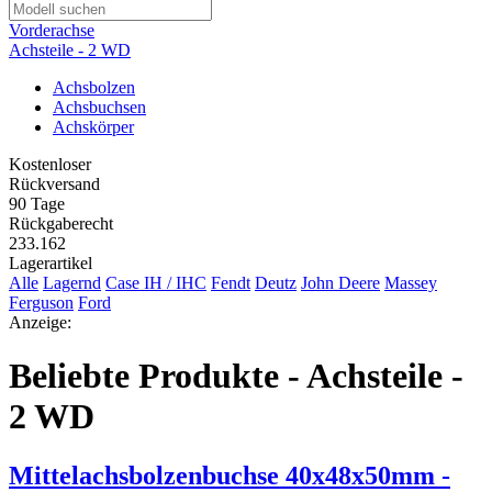
Vorderachse
Achsteile - 2 WD
Achsbolzen
Achsbuchsen
Achskörper
Kostenloser
Rückversand
90 Tage
Rückgaberecht
233.162
Lagerartikel
Alle
Lagernd
Case IH / IHC
Fendt
Deutz
John Deere
Massey
Ferguson
Ford
Anzeige:
Beliebte Produkte - Achsteile -
2 WD
Mittelachsbolzenbuchse 40x48x50mm -