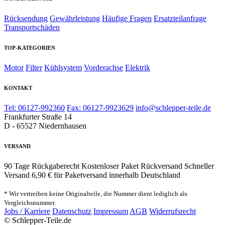
Rücksendung
Gewährleistung
Häufige Fragen
Ersatzteilanfrage
Transportschäden
TOP-KATEGORIEN
Motor
Filter
Kühlsystem
Vorderachse
Elektrik
KONTAKT
Tel: 06127-992360
Fax: 06127-9923629
info@schlepper-teile.de
Frankfurter Straße 14
D - 65527 Niedernhausen
VERSAND
90 Tage Rückgaberecht
Kostenloser Paket Rückversand
Schneller
Versand
6,90 € für Paketversand innerhalb Deutschland
* Wir vertreiben keine Originalteile, die Nummer dient lediglich als
Vergleichsnummer.
Jobs / Karriere
Datenschutz
Impressum
AGB
Widerrufsrecht
© Schlepper-Teile.de