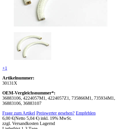
+1
Artikelnummer:
30131X
OEM-Vergleichsnummer*:
36883106, 4224057M1, 4224057Z1, 735866M1, 735934M1,
36883106, 36883107
Frage zum Artikel
Preiswerter gesehen?
Empfehlen
6,00 €
(Netto 5,04 €)
inkl. 19% MwSt.
zzgl. Versandkosten
Lagernd
Lieferfrist 1-3 Tage