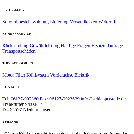
BESTELLUNG
So wird bestellt
Zahlung
Lieferung
Versandkosten
Widerruf
KUNDENSERVICE
Rücksendung
Gewährleistung
Häufige Fragen
Ersatzteilanfrage
Transportschäden
TOP-KATEGORIEN
Motor
Filter
Kühlsystem
Vorderachse
Elektrik
KONTAKT
Tel: 06127-992360
Fax: 06127-9923629
info@schlepper-teile.de
Frankfurter Straße 14
D - 65527 Niedernhausen
VERSAND
90 Tage Rückgaberecht
Kostenloser Paket Rückversand
Schneller