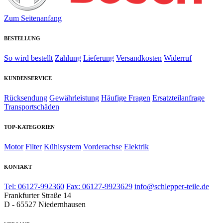
Zum Seitenanfang
BESTELLUNG
So wird bestellt
Zahlung
Lieferung
Versandkosten
Widerruf
KUNDENSERVICE
Rücksendung
Gewährleistung
Häufige Fragen
Ersatzteilanfrage
Transportschäden
TOP-KATEGORIEN
Motor
Filter
Kühlsystem
Vorderachse
Elektrik
KONTAKT
Tel: 06127-992360
Fax: 06127-9923629
info@schlepper-teile.de
Frankfurter Straße 14
D - 65527 Niedernhausen