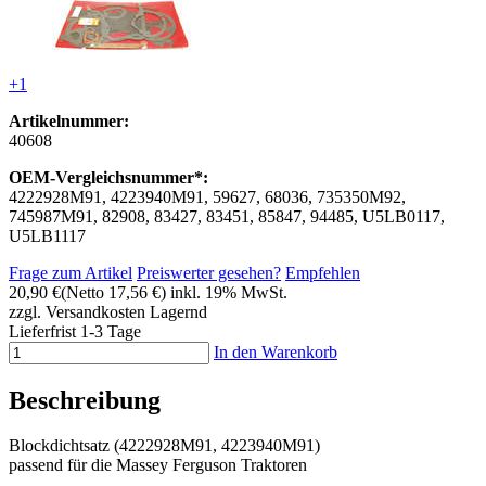
+1
Artikelnummer:
40608
OEM-Vergleichsnummer*:
4222928M91, 4223940M91, 59627, 68036, 735350M92,
745987M91, 82908, 83427, 83451, 85847, 94485, U5LB0117,
U5LB1117
Frage zum Artikel
Preiswerter gesehen?
Empfehlen
20,90 €
(Netto 17,56 €)
inkl. 19% MwSt.
zzgl. Versandkosten
Lagernd
Lieferfrist 1-3 Tage
In den Warenkorb
Beschreibung
Blockdichtsatz (4222928M91, 4223940M91)
passend für die Massey Ferguson Traktoren