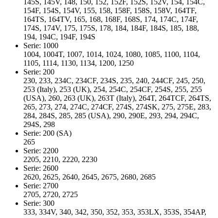
145S, 145V, 148, 150, 152, 152F, 152S, 152V, 154, 154C,
154F, 154S, 154V, 155, 158, 158F, 158S, 158V, 164TF,
164TS, 164TV, 165, 168, 168F, 168S, 174, 174C, 174F,
174S, 174V, 175, 175S, 178, 184, 184F, 184S, 185, 188,
194, 194C, 194F, 194S
Serie: 1000
1004, 1004T, 1007, 1014, 1024, 1080, 1085, 1100, 1104,
1105, 1114, 1130, 1134, 1200, 1250
Serie: 200
230, 233, 234C, 234CF, 234S, 235, 240, 244CF, 245, 250,
253 (Italy), 253 (UK), 254, 254C, 254CF, 254S, 255, 255
(USA), 260, 263 (UK), 263T (Italy), 264T, 264TCF, 264TS,
265, 273, 274, 274C, 274CF, 274S, 274SK, 275, 275E, 283,
284, 284S, 285, 285 (USA), 290, 290E, 293, 294, 294C,
294S, 298
Serie: 200 (SA)
265
Serie: 2200
2205, 2210, 2220, 2230
Serie: 2600
2620, 2625, 2640, 2645, 2675, 2680, 2685
Serie: 2700
2705, 2720, 2725
Serie: 300
333, 334V, 340, 342, 350, 352, 353, 353LX, 353S, 354AP,