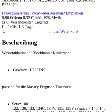
1851095M2, 1851764M1, 2461104, 31419M, 828140M1,
PF53270
Frage zum Artikel
Preiswerter gesehen?
Empfehlen
9,90 €
(Netto 8,32 €)
inkl. 19% MwSt.
zzgl. Versandkosten
Lagernd
Lieferfrist 1-3 Tage
In den Warenkorb
Beschreibung
Wasserablasshahn/ Blockhahn / Kühlerhahn
Gewinde: 1/2" UNS
passend für die Massey Ferguson Traktoren
Serie: 100
122, 130, 133, 134C, 134V, 135, 135V (France ), 140, 145,