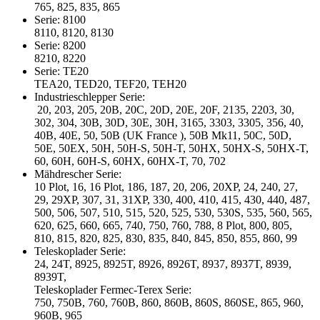
765, 825, 835, 865
Serie: 8100
8110, 8120, 8130
Serie: 8200
8210, 8220
Serie: TE20
TEA20, TED20, TEF20, TEH20
Industrieschlepper Serie:
20, 203, 205, 20B, 20C, 20D, 20E, 20F, 2135, 2203, 30,
302, 304, 30B, 30D, 30E, 30H, 3165, 3303, 3305, 356, 40,
40B, 40E, 50, 50B (UK France ), 50B Mk11, 50C, 50D,
50E, 50EX, 50H, 50H-S, 50H-T, 50HX, 50HX-S, 50HX-T,
60, 60H, 60H-S, 60HX, 60HX-T, 70, 702
Mähdrescher Serie:
10 Plot, 16, 16 Plot, 186, 187, 20, 206, 20XP, 24, 240, 27,
29, 29XP, 307, 31, 31XP, 330, 400, 410, 415, 430, 440, 487,
500, 506, 507, 510, 515, 520, 525, 530, 530S, 535, 560, 565,
620, 625, 660, 665, 740, 750, 760, 788, 8 Plot, 800, 805,
810, 815, 820, 825, 830, 835, 840, 845, 850, 855, 860, 99
Teleskoplader Serie:
24, 24T, 8925, 8925T, 8926, 8926T, 8937, 8937T, 8939,
8939T,
Teleskoplader Fermec-Terex Serie:
750, 750B, 760, 760B, 860, 860B, 860S, 860SE, 865, 960,
960B, 965