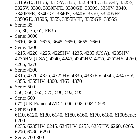
3315GE, 3315S, 3315V, 3325, 3325F/FE, 3325GE, 3325S,
3325V, 3330, 3330F/FE, 3330GE, 3330S, 3330V, 3340,
3340F/FE, 3340GE, 3340S, 3340V, 3350, 3350F/FE,
3350GE, 3350S, 3355, 3355F/FE, 3355GE, 3355S
Serie: 35
25, 30, 35, 65, FE35
Serie: 3600
3610, 3630, 3635, 3645, 3650, 3655, 3660
Serie: 4200
4215, 4220, 4225, 4225HV, 4235, 4235 (USA), 4235HV,
4235HV (USA), 4240, 4245, 4245HV, 4255, 4255HV, 4260,
4265, 4270
Serie: 4300
4315, 4320, 4325, 4325HV, 4335, 4335HV, 4345, 4345HV,
4355, 4355HV, 4360, 4365, 4370
Serie: 500
550, 560, 565, 575, 590, 592, 595
Serie: 600
675 (UK France 4WD ), 690, 698, 698T, 699
Serie: 6100
6110, 6120, 6130, 6140, 6150, 6160, 6170, 6180, 6190Serie:
6200
6235, 6235HV, 6245, 6245HV, 6255, 6255HV, 6260, 6265,
6270, 6280, 6290
Serie: 700-800