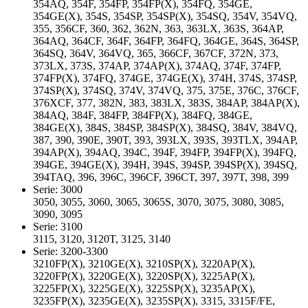
354AQ, 354F, 354FP, 354FP(X), 354FQ, 354GE,
354GE(X), 354S, 354SP, 354SP(X), 354SQ, 354V, 354VQ,
355, 356CF, 360, 362, 362N, 363, 363LX, 363S, 364AP,
364AQ, 364CF, 364F, 364FP, 364FQ, 364GE, 364S, 364SP,
364SQ, 364V, 364VQ, 365, 366CF, 367CF, 372N, 373,
373LX, 373S, 374AP, 374AP(X), 374AQ, 374F, 374FP,
374FP(X), 374FQ, 374GE, 374GE(X), 374H, 374S, 374SP,
374SP(X), 374SQ, 374V, 374VQ, 375, 375E, 376C, 376CF,
376XCF, 377, 382N, 383, 383LX, 383S, 384AP, 384AP(X),
384AQ, 384F, 384FP, 384FP(X), 384FQ, 384GE,
384GE(X), 384S, 384SP, 384SP(X), 384SQ, 384V, 384VQ,
387, 390, 390E, 390T, 393, 393LX, 393S, 393TLX, 394AP,
394AP(X), 394AQ, 394C, 394F, 394FP, 394FP(X), 394FQ,
394GE, 394GE(X), 394H, 394S, 394SP, 394SP(X), 394SQ,
394TAQ, 396, 396C, 396CF, 396CT, 397, 397T, 398, 399
Serie: 3000
3050, 3055, 3060, 3065, 3065S, 3070, 3075, 3080, 3085,
3090, 3095
Serie: 3100
3115, 3120, 3120T, 3125, 3140
Serie: 3200-3300
3210FP(X), 3210GE(X), 3210SP(X), 3220AP(X),
3220FP(X), 3220GE(X), 3220SP(X), 3225AP(X),
3225FP(X), 3225GE(X), 3225SP(X), 3235AP(X),
3235FP(X), 3235GE(X), 3235SP(X), 3315, 3315F/FE,