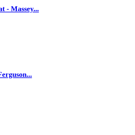
t - Massey...
erguson...