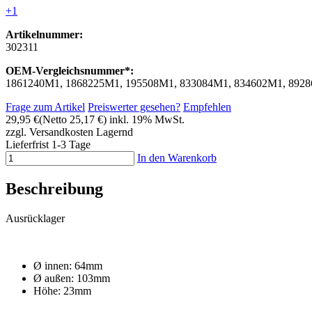
+1
Artikelnummer:
302311
OEM-Vergleichsnummer*:
1861240M1, 1868225M1, 195508M1, 833084M1, 834602M1, 892
Frage zum Artikel
Preiswerter gesehen?
Empfehlen
29,95 €
(Netto 25,17 €)
inkl. 19% MwSt.
zzgl. Versandkosten
Lagernd
Lieferfrist 1-3 Tage
In den Warenkorb
Beschreibung
Ausrücklager
Ø innen: 64mm
Ø außen: 103mm
Höhe: 23mm