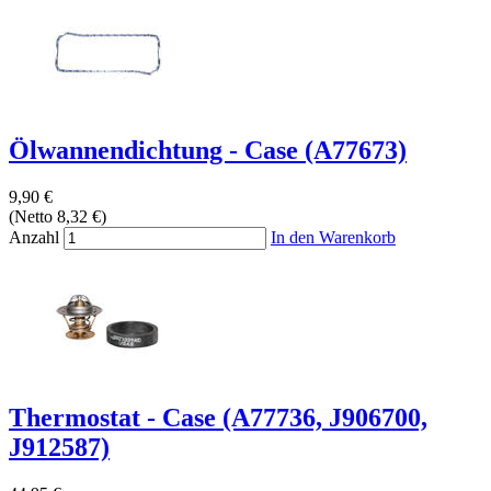
Ölwannendichtung - Case (A77673)
9,90 €
(Netto 8,32 €)
Anzahl
In den Warenkorb
Thermostat - Case (A77736, J906700,
J912587)