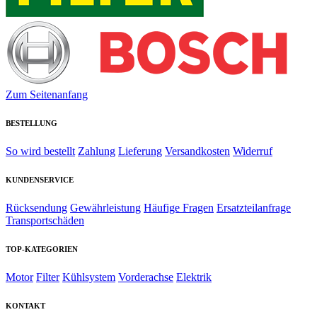
Zum Seitenanfang
BESTELLUNG
So wird bestellt
Zahlung
Lieferung
Versandkosten
Widerruf
KUNDENSERVICE
Rücksendung
Gewährleistung
Häufige Fragen
Ersatzteilanfrage
Transportschäden
TOP-KATEGORIEN
Motor
Filter
Kühlsystem
Vorderachse
Elektrik
KONTAKT