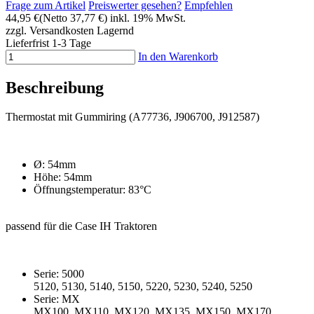
Frage zum Artikel
Preiswerter gesehen?
Empfehlen
44,95 €
(Netto 37,77 €)
inkl. 19% MwSt.
zzgl. Versandkosten
Lagernd
Lieferfrist 1-3 Tage
In den Warenkorb
Beschreibung
Thermostat mit Gummiring (A77736, J906700, J912587)
Ø: 54mm
Höhe: 54mm
Öffnungstemperatur: 83°C
passend für die Case IH Traktoren
Serie: 5000
5120, 5130, 5140, 5150, 5220, 5230, 5240, 5250
Serie: MX
MX100, MX110, MX120, MX135, MX150, MX170