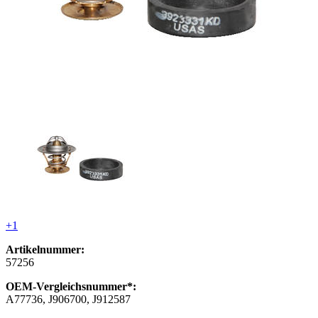
+1
Artikelnummer:
57256
OEM-Vergleichsnummer*:
A77736, J906700, J912587