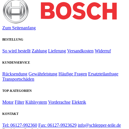
Zum Seitenanfang
BESTELLUNG
So wird bestellt
Zahlung
Lieferung
Versandkosten
Widerruf
KUNDENSERVICE
Rücksendung
Gewährleistung
Häufige Fragen
Ersatzteilanfrage
Transportschäden
TOP-KATEGORIEN
Motor
Filter
Kühlsystem
Vorderachse
Elektrik
KONTAKT
Tel: 06127-992360
Fax: 06127-9923629
info@schlepper-teile.de