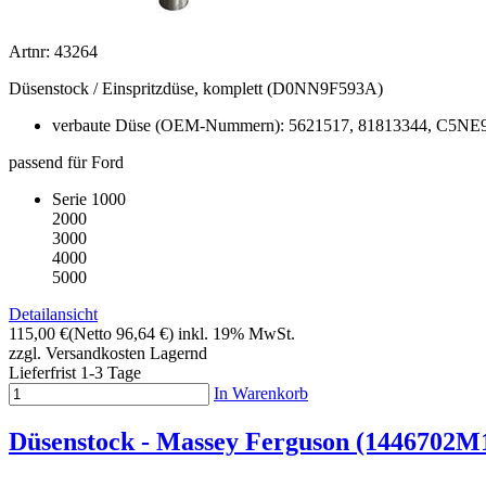
Artnr: 43264
Düsenstock / Einspritzdüse, komplett (D0NN9F593A)
verbaute Düse (OEM-Nummern): 5621517, 81813344, C5N
passend für Ford
Serie 1000
2000
3000
4000
5000
Detailansicht
115,00 €
(Netto 96,64 €)
inkl. 19% MwSt.
zzgl. Versandkosten
Lagernd
Lieferfrist 1-3 Tage
In Warenkorb
Düsenstock - Massey Ferguson (1446702M