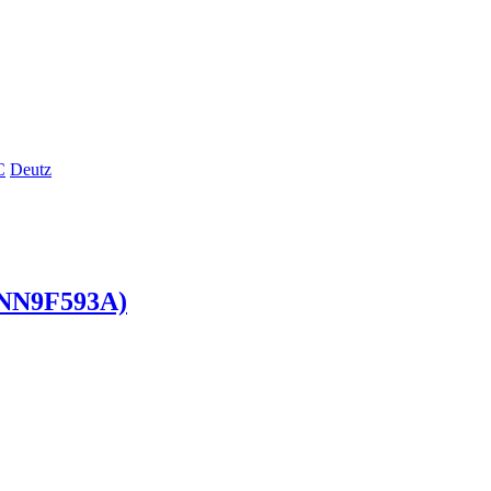
C
Deutz
D0NN9F593A)