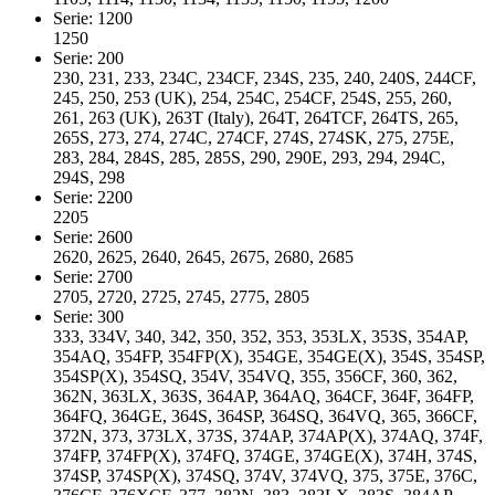
Serie: 1200
1250
Serie: 200
230, 231, 233, 234C, 234CF, 234S, 235, 240, 240S, 244CF,
245, 250, 253 (UK), 254, 254C, 254CF, 254S, 255, 260,
261, 263 (UK), 263T (Italy), 264T, 264TCF, 264TS, 265,
265S, 273, 274, 274C, 274CF, 274S, 274SK, 275, 275E,
283, 284, 284S, 285, 285S, 290, 290E, 293, 294, 294C,
294S, 298
Serie: 2200
2205
Serie: 2600
2620, 2625, 2640, 2645, 2675, 2680, 2685
Serie: 2700
2705, 2720, 2725, 2745, 2775, 2805
Serie: 300
333, 334V, 340, 342, 350, 352, 353, 353LX, 353S, 354AP,
354AQ, 354FP, 354FP(X), 354GE, 354GE(X), 354S, 354SP,
354SP(X), 354SQ, 354V, 354VQ, 355, 356CF, 360, 362,
362N, 363LX, 363S, 364AP, 364AQ, 364CF, 364F, 364FP,
364FQ, 364GE, 364S, 364SP, 364SQ, 364VQ, 365, 366CF,
372N, 373, 373LX, 373S, 374AP, 374AP(X), 374AQ, 374F,
374FP, 374FP(X), 374FQ, 374GE, 374GE(X), 374H, 374S,
374SP, 374SP(X), 374SQ, 374V, 374VQ, 375, 375E, 376C,