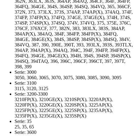
362N, 363LX, 363S, 364AP, 364AQ, 364CF, 364F, 364FP,
364FQ, 364GE, 364S, 364SP, 364SQ, 364VQ, 365, 366CF,
372N, 373, 373LX, 373S, 374AP, 374AP(X), 374AQ, 374F,
374FP, 374FP(X), 374FQ, 374GE, 374GE(X), 374H, 374S,
374SP, 374SP(X), 374SQ, 374V, 374VQ, 375, 375E, 376C,
376CF, 376XCF, 377, 382N, 383, 383LX, 383S, 384AP,
384AP(X), 384AQ, 384F, 384FP, 384FP(X), 384FQ,
384GE, 384GE(X), 384S, 384SP, 384SP(X), 384SQ, 384V,
384VQ, 387, 390, 390E, 390T, 393, 393LX, 393S, 393TLX,
394AP, 394AP(X), 394AQ, 394C, 394F, 394FP, 394FP(X),
394FQ, 394GE, 394GE(X), 394H, 394S, 394SP, 394SP(X),
394SQ, 394TAQ, 396, 396C, 396CF, 396CT, 397, 397T,
398, 399
Serie: 3000
3050, 3060, 3065, 3070, 3075, 3080, 3085, 3090, 3095
Serie: 3100
3115, 3120, 3125
Serie: 3200-3300
3210FP(X), 3210GE(X), 3210SP(X), 3220AP(X),
3220FP(X), 3220GE(X), 3220SP(X), 3225AP(X),
3225FP(X), 3225GE(X), 3225SP(X), 3235AP(X),
3235FP(X), 3235GE(X), 3235SP(X)
Serie: 35
25, 35, 65
Serie: 3600