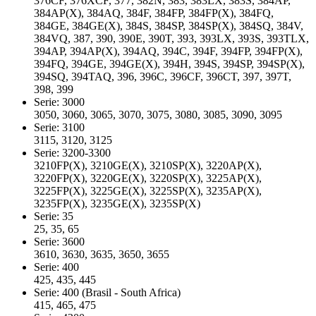
376CF, 376XCF, 377, 382N, 383, 383LX, 383S, 384AP,
384AP(X), 384AQ, 384F, 384FP, 384FP(X), 384FQ,
384GE, 384GE(X), 384S, 384SP, 384SP(X), 384SQ, 384V,
384VQ, 387, 390, 390E, 390T, 393, 393LX, 393S, 393TLX,
394AP, 394AP(X), 394AQ, 394C, 394F, 394FP, 394FP(X),
394FQ, 394GE, 394GE(X), 394H, 394S, 394SP, 394SP(X),
394SQ, 394TAQ, 396, 396C, 396CF, 396CT, 397, 397T,
398, 399
Serie: 3000
3050, 3060, 3065, 3070, 3075, 3080, 3085, 3090, 3095
Serie: 3100
3115, 3120, 3125
Serie: 3200-3300
3210FP(X), 3210GE(X), 3210SP(X), 3220AP(X),
3220FP(X), 3220GE(X), 3220SP(X), 3225AP(X),
3225FP(X), 3225GE(X), 3225SP(X), 3235AP(X),
3235FP(X), 3235GE(X), 3235SP(X)
Serie: 35
25, 35, 65
Serie: 3600
3610, 3630, 3635, 3650, 3655
Serie: 400
425, 435, 445
Serie: 400 (Brasil - South Africa)
415, 465, 475