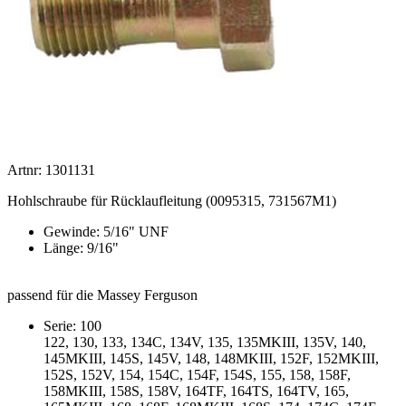
Artnr: 1301131
Hohlschraube für Rücklaufleitung (0095315, 731567M1)
Gewinde: 5/16" UNF
Länge: 9/16"
passend für die Massey Ferguson
Serie: 100
122, 130, 133, 134C, 134V, 135, 135MKIII, 135V, 140,
145MKIII, 145S, 145V, 148, 148MKIII, 152F, 152MKIII,
152S, 152V, 154, 154C, 154F, 154S, 155, 158, 158F,
158MKIII, 158S, 158V, 164TF, 164TS, 164TV, 165,