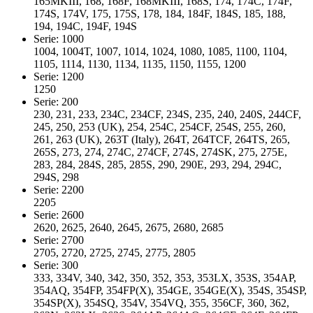
165MKIII, 168, 168F, 168MKIII, 168S, 174, 174C, 174F,
174S, 174V, 175, 175S, 178, 184, 184F, 184S, 185, 188,
194, 194C, 194F, 194S
Serie: 1000
1004, 1004T, 1007, 1014, 1024, 1080, 1085, 1100, 1104,
1105, 1114, 1130, 1134, 1135, 1150, 1155, 1200
Serie: 1200
1250
Serie: 200
230, 231, 233, 234C, 234CF, 234S, 235, 240, 240S, 244CF,
245, 250, 253 (UK), 254, 254C, 254CF, 254S, 255, 260,
261, 263 (UK), 263T (Italy), 264T, 264TCF, 264TS, 265,
265S, 273, 274, 274C, 274CF, 274S, 274SK, 275, 275E,
283, 284, 284S, 285, 285S, 290, 290E, 293, 294, 294C,
294S, 298
Serie: 2200
2205
Serie: 2600
2620, 2625, 2640, 2645, 2675, 2680, 2685
Serie: 2700
2705, 2720, 2725, 2745, 2775, 2805
Serie: 300
333, 334V, 340, 342, 350, 352, 353, 353LX, 353S, 354AP,
354AQ, 354FP, 354FP(X), 354GE, 354GE(X), 354S, 354SP,
354SP(X), 354SQ, 354V, 354VQ, 355, 356CF, 360, 362,