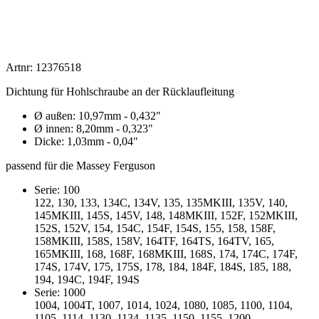
Artnr: 12376518
Dichtung für Hohlschraube an der Rücklaufleitung
Ø außen: 10,97mm - 0,432"
Ø innen: 8,20mm - 0,323"
Dicke: 1,03mm - 0,04"
passend für die Massey Ferguson
Serie: 100
122, 130, 133, 134C, 134V, 135, 135MKIII, 135V, 140,
145MKIII, 145S, 145V, 148, 148MKIII, 152F, 152MKIII,
152S, 152V, 154, 154C, 154F, 154S, 155, 158, 158F,
158MKIII, 158S, 158V, 164TF, 164TS, 164TV, 165,
165MKIII, 168, 168F, 168MKIII, 168S, 174, 174C, 174F,
174S, 174V, 175, 175S, 178, 184, 184F, 184S, 185, 188,
194, 194C, 194F, 194S
Serie: 1000
1004, 1004T, 1007, 1014, 1024, 1080, 1085, 1100, 1104,
1105, 1114, 1130, 1134, 1135, 1150, 1155, 1200