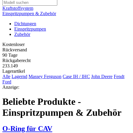
Kraftstoffsystem
Einspritzpumpen & Zubehör
Dichtungen
Einspritzpumpen
Zubehör
Kostenloser
Rückversand
90 Tage
Rückgaberecht
233.149
Lagerartikel
Alle
Lagernd
Massey Ferguson
Case IH / IHC
John Deere
Fendt
Ford
Anzeige:
Beliebte Produkte -
Einspritzpumpen & Zubehör
O-Ring für CAV