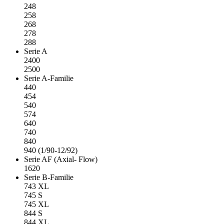
248
258
268
278
288
Serie A
2400
2500
Serie A-Familie
440
454
540
574
640
740
840
940 (1/90-12/92)
Serie AF (Axial- Flow)
1620
Serie B-Familie
743 XL
745 S
745 XL
844 S
844 XL