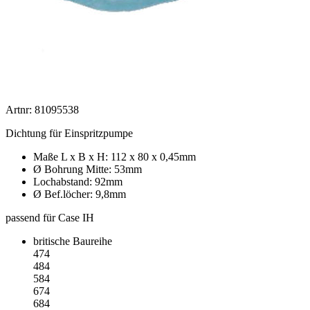
Artnr: 81095538
Dichtung für Einspritzpumpe
Maße L x B x H: 112 x 80 x 0,45mm
Ø Bohrung Mitte: 53mm
Lochabstand: 92mm
Ø Bef.löcher: 9,8mm
passend für Case IH
britische Baureihe
474
484
584
674
684