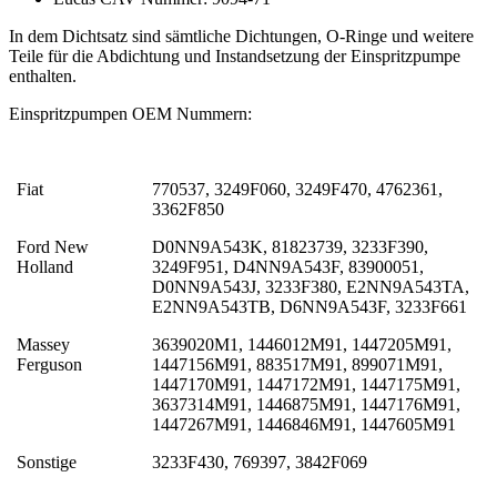
In dem Dichtsatz sind sämtliche Dichtungen, O-Ringe und weitere
Teile für die Abdichtung und Instandsetzung der Einspritzpumpe
enthalten.
Einspritzpumpen OEM Nummern:
Fiat
770537, 3249F060, 3249F470, 4762361,
3362F850
Ford New
D0NN9A543K, 81823739, 3233F390,
Holland
3249F951, D4NN9A543F, 83900051,
D0NN9A543J, 3233F380, E2NN9A543TA,
E2NN9A543TB, D6NN9A543F, 3233F661
Massey
3639020M1, 1446012M91, 1447205M91,
Ferguson
1447156M91, 883517M91, 899071M91,
1447170M91, 1447172M91, 1447175M91,
3637314M91, 1446875M91, 1447176M91,
1447267M91, 1446846M91, 1447605M91
Sonstige
3233F430, 769397, 3842F069