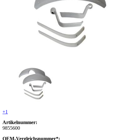
+1
Artikelnummer:
9855600
OEM-Vergleichsnummer*: