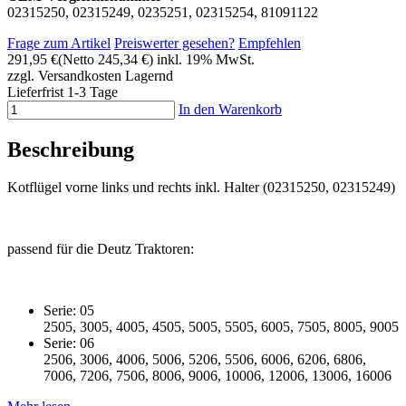
02315250, 02315249, 0235251, 02315254, 81091122
Frage zum Artikel
Preiswerter gesehen?
Empfehlen
291,95 €
(Netto 245,34 €)
inkl. 19% MwSt.
zzgl. Versandkosten
Lagernd
Lieferfrist 1-3 Tage
In den Warenkorb
Beschreibung
Kotflügel vorne links und rechts inkl. Halter (02315250, 02315249)
passend für die Deutz Traktoren:
Serie: 05
2505, 3005, 4005, 4505, 5005, 5505, 6005, 7505, 8005, 9005
Serie: 06
2506, 3006, 4006, 5006, 5206, 5506, 6006, 6206, 6806,
7006, 7206, 7506, 8006, 9006, 10006, 12006, 13006, 16006