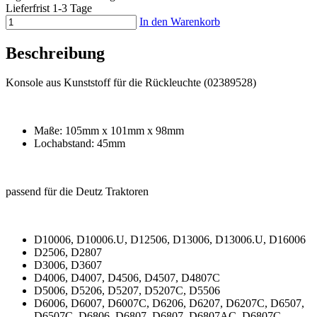
Lieferfrist 1-3 Tage
In den Warenkorb
Beschreibung
Konsole aus Kunststoff für die Rückleuchte (02389528)
Maße: 105mm x 101mm x 98mm
Lochabstand: 45mm
passend für die Deutz Traktoren
D10006, D10006.U, D12506, D13006, D13006.U, D16006
D2506, D2807
D3006, D3607
D4006, D4007, D4506, D4507, D4807C
D5006, D5206, D5207, D5207C, D5506
D6006, D6007, D6007C, D6206, D6207, D6207C, D6507,
D6507C, D6806, D6807, D6807, D6807AC, D6807C,