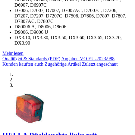
D6907, D6907C
D7006, D7007, D7007, D7007AC, D7007C, D7206,
D7207, D7207, D7207C, D7506, D7606, D7807, D7807,
D7807AC, D7807C
D80006.A, D8006, D8606
D9006, D9006.U
DX3.10, DX3.30, DX3.50, DX3.60, DX3.65, DX3.70,
DX3.90
Mehr lesen
Qualitï¿½t & Standards (PDF)
Angaben VO EU-2023/988
Kunden kauften auch
Zugehörige Artikel
Zuletzt angeschaut