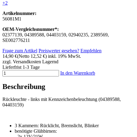
+2
Artikelnummer:
56081M1
OEM-Vergleichsnummer*:
02377139, 04389588, 04403159, 02940235, 2389569,
SE002776211
Frage zum Artikel
Preiswerter gesehen?
Empfehlen
14,90 €
(Netto 12,52 €)
inkl. 19% MwSt.
zzgl. Versandkosten
Lagernd
Lieferfrist 1-3 Tage
In den Warenkorb
Beschreibung
Rückleuchte - links mit Kennzeichenbeleuchtung (04389588,
04403159)
3 Kammern: Rücklicht, Bremslicht, Blinker
benötigte Glühbirnen:
- 2x 12V/21W