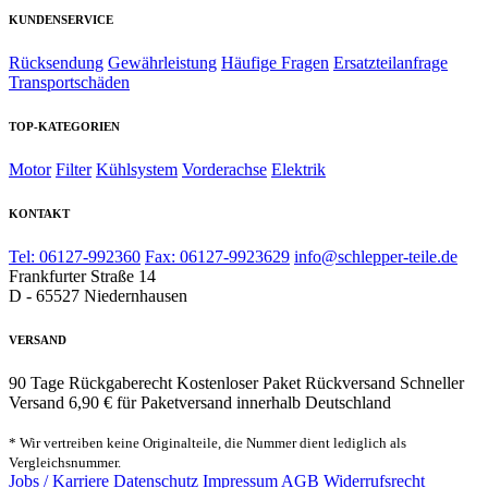
KUNDENSERVICE
Rücksendung
Gewährleistung
Häufige Fragen
Ersatzteilanfrage
Transportschäden
TOP-KATEGORIEN
Motor
Filter
Kühlsystem
Vorderachse
Elektrik
KONTAKT
Tel: 06127-992360
Fax: 06127-9923629
info@schlepper-teile.de
Frankfurter Straße 14
D - 65527 Niedernhausen
VERSAND
90 Tage Rückgaberecht
Kostenloser Paket Rückversand
Schneller
Versand
6,90 € für Paketversand innerhalb Deutschland
* Wir vertreiben keine Originalteile, die Nummer dient lediglich als
Vergleichsnummer.
Jobs / Karriere
Datenschutz
Impressum
AGB
Widerrufsrecht