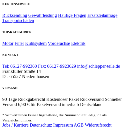
KUNDENSERVICE
Rücksendung
Gewährleistung
Häufige Fragen
Ersatzteilanfrage
Transportschäden
TOP-KATEGORIEN
Motor
Filter
Kühlsystem
Vorderachse
Elektrik
KONTAKT
Tel: 06127-992360
Fax: 06127-9923629
info@schlepper-teile.de
Frankfurter Straße 14
D - 65527 Niedernhausen
VERSAND
90 Tage Rückgaberecht
Kostenloser Paket Rückversand
Schneller
Versand
6,90 € für Paketversand innerhalb Deutschland
* Wir vertreiben keine Originalteile, die Nummer dient lediglich als
Vergleichsnummer.
Jobs / Karriere
Datenschutz
Impressum
AGB
Widerrufsrecht