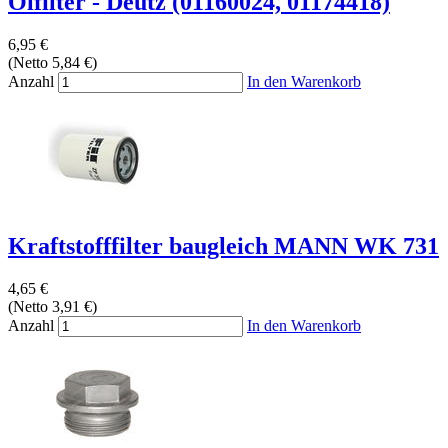
Ölfilter - Deutz (01160024, 01174418)
6,95 €
(Netto 5,84 €)
Anzahl
In den Warenkorb
Kraftstofffilter baugleich MANN WK 731
4,65 €
(Netto 3,91 €)
Anzahl
In den Warenkorb