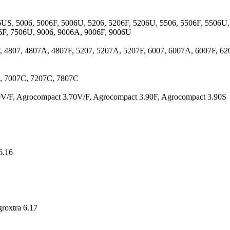
6US, 5006, 5006F, 5006U, 5206, 5206F, 5206U, 5506, 5506F, 5506U,
6F, 7506U, 9006, 9006A, 9006F, 9006U
, 4807, 4807A, 4807F, 5207, 5207A, 5207F, 6007, 6007A, 6007F, 62
, 7007C, 7207C, 7807C
V/F, Agrocompact 3.70V/F, Agrocompact 3.90F, Agrocompact 3.90S
6.16
groxtra 6.17