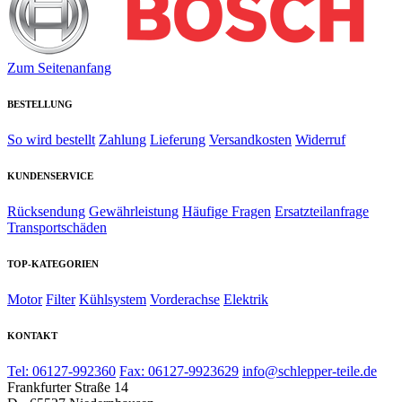
Zum Seitenanfang
BESTELLUNG
So wird bestellt
Zahlung
Lieferung
Versandkosten
Widerruf
KUNDENSERVICE
Rücksendung
Gewährleistung
Häufige Fragen
Ersatzteilanfrage
Transportschäden
TOP-KATEGORIEN
Motor
Filter
Kühlsystem
Vorderachse
Elektrik
KONTAKT
Tel: 06127-992360
Fax: 06127-9923629
info@schlepper-teile.de
Frankfurter Straße 14