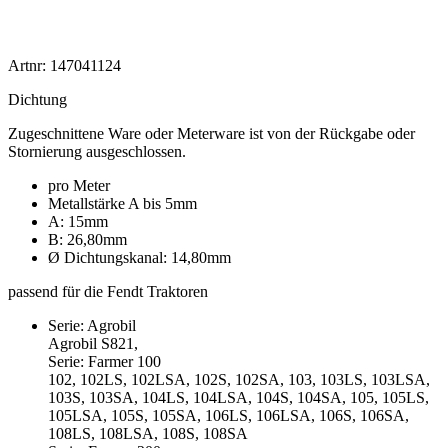
Artnr: 147041124
Dichtung
Zugeschnittene Ware oder Meterware ist von der Rückgabe oder
Stornierung ausgeschlossen.
pro Meter
Metallstärke A bis 5mm
A: 15mm
B: 26,80mm
Ø Dichtungskanal: 14,80mm
passend für die Fendt Traktoren
Serie: Agrobil
Agrobil S821,
Serie: Farmer 100
102, 102LS, 102LSA, 102S, 102SA, 103, 103LS, 103LSA,
103S, 103SA, 104LS, 104LSA, 104S, 104SA, 105, 105LS,
105LSA, 105S, 105SA, 106LS, 106LSA, 106S, 106SA,
108LS, 108LSA, 108S, 108SA