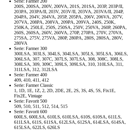
Serie: Farmer 200
200S, 200SA, 200V, 200VA, 201S, 201SA, 203P, 203P/II,
203PA, 203PA/II, 203V, 203V/II, 203VA, 203VA/II, 204P,
204PA, 204V, 204VA, 205P, 205PA, 206V, 206VA, 207V,
207VA, 208PA, 208VA, 209PA, 209VA, 240S, 250K,
250KA, 250LE, 250S, 250SA, 250V, 250VA, 260P, 260PA,
260S, 260SA, 260V, 260VA, 270P, 270PA, 270V, 270VA,
275SA, 275V, 275VA, 280P, 280PA, 280S, 280SA, 280V,
280VA
Serie: Farmer 300
300LSA, 303LS, 304LS, 304LSA, 305LS, 305LSA, 306LS,
306LSA, 307, 307C, 307LS, 307LSA, 308, 308C, 308LS,
308LSA, 309, 309C, 309LS, 309LSA, 310, 310LSA, 311,
311LSA, 312, 312LSA
Serie: Farmer 400
409, 410, 411, 412
Serie: Farmer Classic
1, 1D, 1E, 1Z, 2, 2D, 2DE, 2E, 2S, 3S, 4S, 5S, Fix1E,
Fix2E, Vintage
Serie: Favorit 500
509, 510, 511, 512, 514, 515
Serie: Favorit 600
600LS, 600LSA, 610LS, 610LSA, 610S, 610SA, 611LS,
611LSA, 611S, 611SA, 612LSA, 612SA, 614LSA, 614SA,
615LSA, 622LS, 626LS