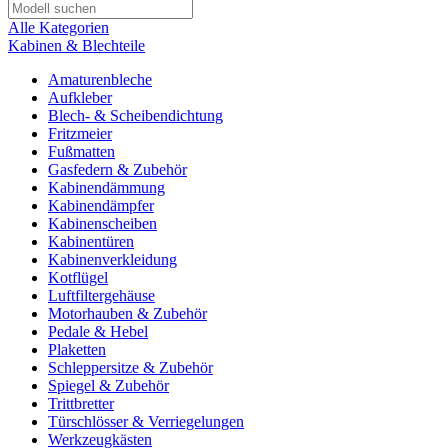
Alle Kategorien
Kabinen & Blechteile
Amaturenbleche
Aufkleber
Blech- & Scheibendichtung
Fritzmeier
Fußmatten
Gasfedern & Zubehör
Kabinendämmung
Kabinendämpfer
Kabinenscheiben
Kabinentüren
Kabinenverkleidung
Kotflügel
Luftfiltergehäuse
Motorhauben & Zubehör
Pedale & Hebel
Plaketten
Schleppersitze & Zubehör
Spiegel & Zubehör
Trittbretter
Türschlösser & Verriegelungen
Werkzeugkästen