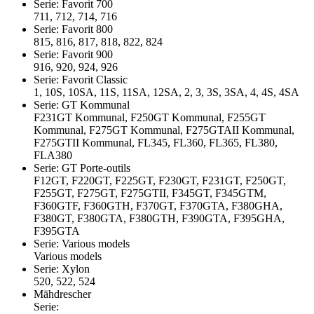
Serie: Favorit 700
711, 712, 714, 716
Serie: Favorit 800
815, 816, 817, 818, 822, 824
Serie: Favorit 900
916, 920, 924, 926
Serie: Favorit Classic
1, 10S, 10SA, 11S, 11SA, 12SA, 2, 3, 3S, 3SA, 4, 4S, 4SA
Serie: GT Kommunal
F231GT Kommunal, F250GT Kommunal, F255GT
Kommunal, F275GT Kommunal, F275GTAII Kommunal,
F275GTII Kommunal, FL345, FL360, FL365, FL380,
FLA380
Serie: GT Porte-outils
F12GT, F220GT, F225GT, F230GT, F231GT, F250GT,
F255GT, F275GT, F275GTII, F345GT, F345GTM,
F360GTF, F360GTH, F370GT, F370GTA, F380GHA,
F380GT, F380GTA, F380GTH, F390GTA, F395GHA,
F395GTA
Serie: Various models
Various models
Serie: Xylon
520, 522, 524
Mähdrescher
Serie: