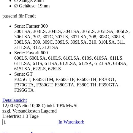
Ø Stange: 8mm
Ø Gehäuse: 19mm
passend für Fendt
Serie: Farmer 300
300LSA, 303LS, 304LS, 304LSA, 305LS, 305LSA, 306LS,
306LSA, 307, 307C, 307LS, 307LSA, 308, 308C, 308LS,
308LSA, 309, 309C, 309LS, 309LSA, 310, 310LSA, 311,
311LSA, 312, 312LSA
Serie: Favorit 600
600LS, 600LSA, 610LS, 610LSA, 610S, 610SA, 611LS,
611LSA, 611S, 611SA, 612LSA, 612SA, 614LSA, 614SA,
615LSA, 622LS, 626LS
Serie: GT
F345GT, F345GTM, F360GTF, F360GTH, F370GT,
F370GTA, F380GT, F380GTA, F380GTH, F390GTA,
F395GTA
Detailansicht
12,00 €
(Netto 10,08 €)
inkl. 19% MwSt.
zzgl. Versandkosten
Lagernd
Lieferfrist 1-3 Tage
In Warenkorb