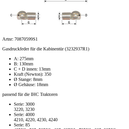
Artnr: 70870599S1
Gasdruckfeder für die Kabinentür (3232937R1)
A: 275mm
B: 130mm
C + D innen: 13mm
Kraft (Newton): 350
Ø Stange: 8mm
Ø Gehäuse: 18mm
passend für die IHC Traktoren
Serie: 3000
3220, 3230
Serie: 4000
4210, 4220, 4230, 4240
Serie: 85