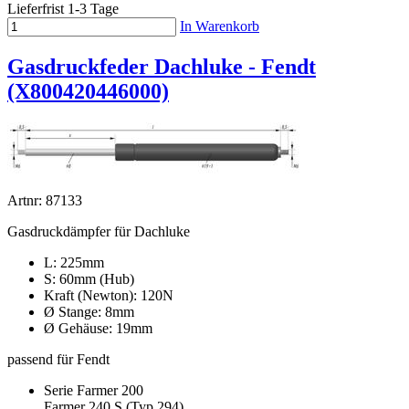
Lieferfrist 1-3 Tage
In Warenkorb
Gasdruckfeder Dachluke - Fendt
(X800420446000)
Artnr: 87133
Gasdruckdämpfer für Dachluke
L: 225mm
S: 60mm (Hub)
Kraft (Newton): 120N
Ø Stange: 8mm
Ø Gehäuse: 19mm
passend für Fendt
Serie Farmer 200
Farmer 240 S (Typ 294)