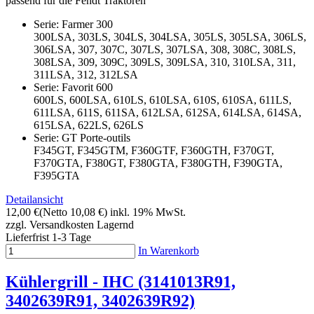
passend für die Fendt Traktoren
Serie: Farmer 300
300LSA, 303LS, 304LS, 304LSA, 305LS, 305LSA, 306LS,
306LSA, 307, 307C, 307LS, 307LSA, 308, 308C, 308LS,
308LSA, 309, 309C, 309LS, 309LSA, 310, 310LSA, 311,
311LSA, 312, 312LSA
Serie: Favorit 600
600LS, 600LSA, 610LS, 610LSA, 610S, 610SA, 611LS,
611LSA, 611S, 611SA, 612LSA, 612SA, 614LSA, 614SA,
615LSA, 622LS, 626LS
Serie: GT Porte-outils
F345GT, F345GTM, F360GTF, F360GTH, F370GT,
F370GTA, F380GT, F380GTA, F380GTH, F390GTA,
F395GTA
Detailansicht
12,00 €
(Netto 10,08 €)
inkl. 19% MwSt.
zzgl. Versandkosten
Lagernd
Lieferfrist 1-3 Tage
In Warenkorb
Kühlergrill - IHC (3141013R91,
3402639R91, 3402639R92)