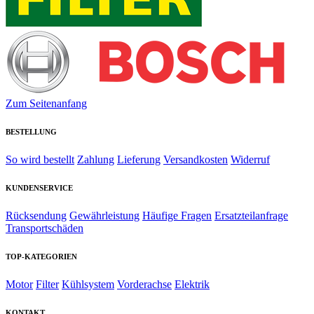
Zum Seitenanfang
BESTELLUNG
So wird bestellt
Zahlung
Lieferung
Versandkosten
Widerruf
KUNDENSERVICE
Rücksendung
Gewährleistung
Häufige Fragen
Ersatzteilanfrage
Transportschäden
TOP-KATEGORIEN
Motor
Filter
Kühlsystem
Vorderachse
Elektrik
KONTAKT