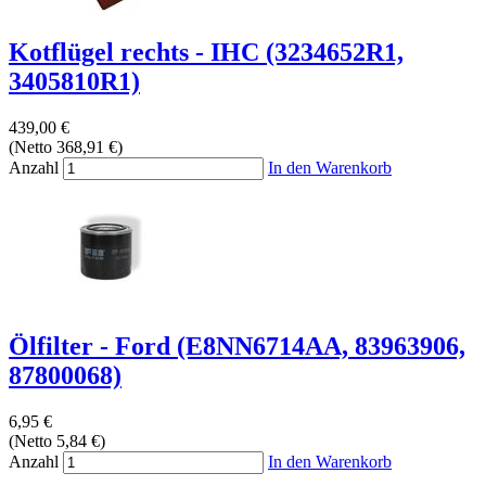
Kotflügel rechts - IHC (3234652R1,
3405810R1)
439,00 €
(Netto 368,91 €)
Anzahl
In den Warenkorb
Ölfilter - Ford (E8NN6714AA, 83963906,
87800068)
6,95 €
(Netto 5,84 €)
Anzahl
In den Warenkorb