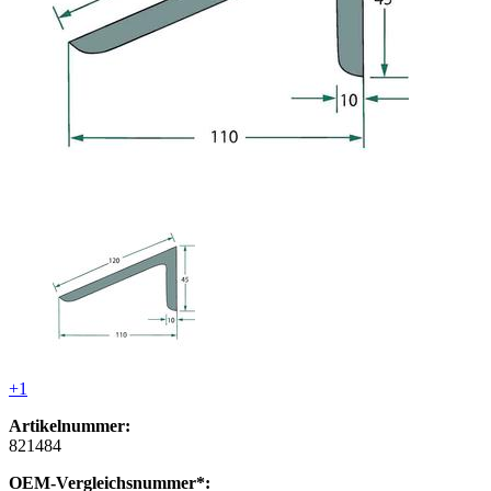
+1
Artikelnummer:
821484
OEM-Vergleichsnummer*: