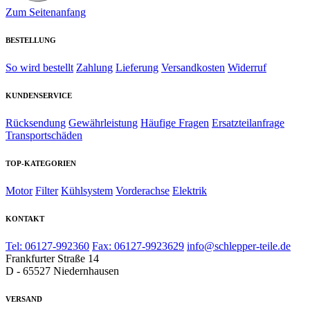
Zum Seitenanfang
BESTELLUNG
So wird bestellt
Zahlung
Lieferung
Versandkosten
Widerruf
KUNDENSERVICE
Rücksendung
Gewährleistung
Häufige Fragen
Ersatzteilanfrage
Transportschäden
TOP-KATEGORIEN
Motor
Filter
Kühlsystem
Vorderachse
Elektrik
KONTAKT
Tel: 06127-992360
Fax: 06127-9923629
info@schlepper-teile.de
Frankfurter Straße 14
D - 65527 Niedernhausen
VERSAND