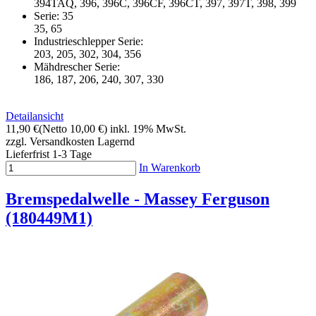
394TAQ, 396, 396C, 396CF, 396CT, 397, 397T, 398, 399
Serie: 35
35, 65
Industrieschlepper Serie:
203, 205, 302, 304, 356
Mähdrescher Serie:
186, 187, 206, 240, 307, 330
Detailansicht
11,90 €
(Netto 10,00 €)
inkl. 19% MwSt.
zzgl. Versandkosten
Lagernd
Lieferfrist 1-3 Tage
In Warenkorb
Bremspedalwelle - Massey Ferguson
(180449M1)