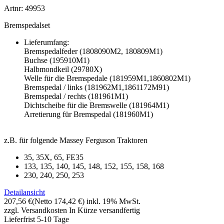
Artnr: 49953
Bremspedalset
Lieferumfang:
Bremspedalfeder (1808090M2, 180809M1)
Buchse (195910M1)
Halbmondkeil (29780X)
Welle für die Bremspedale (181959M1,1860802M1)
Bremspedal / links (181962M1,1861172M91)
Bremspedal / rechts (181961M1)
Dichtscheibe für die Bremswelle (181964M1)
Arretierung für Bremspedal (181960M1)
z.B. für folgende Massey Ferguson Traktoren
35, 35X, 65, FE35
133, 135, 140, 145, 148, 152, 155, 158, 168
230, 240, 250, 253
Detailansicht
207,56 €
(Netto 174,42 €)
inkl. 19% MwSt.
zzgl. Versandkosten
In Kürze versandfertig
Lieferfrist 5-10 Tage