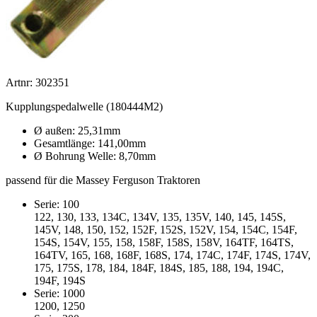
Artnr: 302351
Kupplungspedalwelle (180444M2)
Ø außen: 25,31mm
Gesamtlänge: 141,00mm
Ø Bohrung Welle: 8,70mm
passend für die Massey Ferguson Traktoren
Serie: 100
122, 130, 133, 134C, 134V, 135, 135V, 140, 145, 145S,
145V, 148, 150, 152, 152F, 152S, 152V, 154, 154C, 154F,
154S, 154V, 155, 158, 158F, 158S, 158V, 164TF, 164TS,
164TV, 165, 168, 168F, 168S, 174, 174C, 174F, 174S, 174V,
175, 175S, 178, 184, 184F, 184S, 185, 188, 194, 194C,
194F, 194S
Serie: 1000
1200, 1250