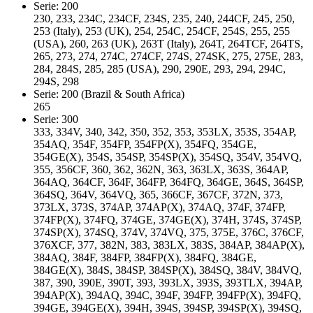
Serie: 200
230, 233, 234C, 234CF, 234S, 235, 240, 244CF, 245, 250,
253 (Italy), 253 (UK), 254, 254C, 254CF, 254S, 255, 255
(USA), 260, 263 (UK), 263T (Italy), 264T, 264TCF, 264TS,
265, 273, 274, 274C, 274CF, 274S, 274SK, 275, 275E, 283,
284, 284S, 285, 285 (USA), 290, 290E, 293, 294, 294C,
294S, 298
Serie: 200 (Brazil & South Africa)
265
Serie: 300
333, 334V, 340, 342, 350, 352, 353, 353LX, 353S, 354AP,
354AQ, 354F, 354FP, 354FP(X), 354FQ, 354GE,
354GE(X), 354S, 354SP, 354SP(X), 354SQ, 354V, 354VQ,
355, 356CF, 360, 362, 362N, 363, 363LX, 363S, 364AP,
364AQ, 364CF, 364F, 364FP, 364FQ, 364GE, 364S, 364SP,
364SQ, 364V, 364VQ, 365, 366CF, 367CF, 372N, 373,
373LX, 373S, 374AP, 374AP(X), 374AQ, 374F, 374FP,
374FP(X), 374FQ, 374GE, 374GE(X), 374H, 374S, 374SP,
374SP(X), 374SQ, 374V, 374VQ, 375, 375E, 376C, 376CF,
376XCF, 377, 382N, 383, 383LX, 383S, 384AP, 384AP(X),
384AQ, 384F, 384FP, 384FP(X), 384FQ, 384GE,
384GE(X), 384S, 384SP, 384SP(X), 384SQ, 384V, 384VQ,
387, 390, 390E, 390T, 393, 393LX, 393S, 393TLX, 394AP,
394AP(X), 394AQ, 394C, 394F, 394FP, 394FP(X), 394FQ,
394GE, 394GE(X), 394H, 394S, 394SP, 394SP(X), 394SQ,