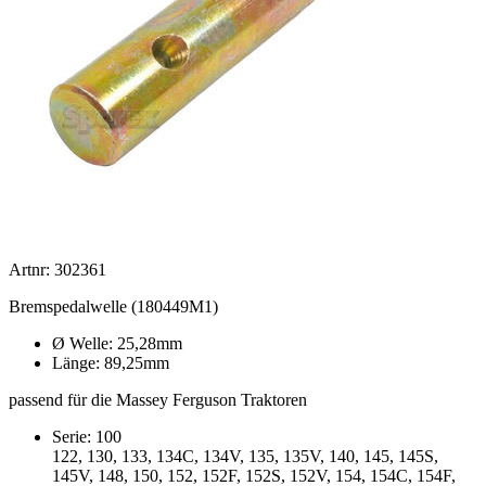
Artnr: 302361
Bremspedalwelle (180449M1)
Ø Welle: 25,28mm
Länge: 89,25mm
passend für die Massey Ferguson Traktoren
Serie: 100
122, 130, 133, 134C, 134V, 135, 135V, 140, 145, 145S,
145V, 148, 150, 152, 152F, 152S, 152V, 154, 154C, 154F,