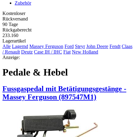
Zubehör
Kostenloser
Rückversand
90 Tage
Rückgaberecht
233.160
Lagerartikel
Alle
Lagernd
Massey Ferguson
Ford
Steyr
John Deere
Fendt
Claas
/ Renault
Deutz
Case IH / IHC
Fiat
New Holland
Anzeige:
Pedale & Hebel
Fussgaspedal mit Betätigungsgestänge -
Massey Ferguson (897547M1)