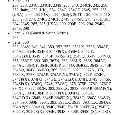
Serie: 200
230, 233, 234C, 234CF, 234S, 235, 240, 244CF, 245, 250,
253 (Italy), 253 (UK), 254, 254C, 254CF, 254S, 255, 255
(USA), 260, 263 (UK), 263T (Italy), 264T, 264TCF, 264TS,
265, 273, 274, 274C, 274CF, 274S, 274SK, 275, 275E, 283,
284, 284S, 285, 285 (USA), 290, 290E, 293, 294, 294C,
294S, 298
Serie: 200 (Brazil & South Africa)
265
Serie: 300
333, 334V, 340, 342, 350, 352, 353, 353LX, 353S, 354AP,
354AQ, 354F, 354FP, 354FP(X), 354FQ, 354GE,
354GE(X), 354S, 354SP, 354SP(X), 354SQ, 354V, 354VQ,
355, 356CF, 360, 362, 362N, 363, 363LX, 363S, 364AP,
364AQ, 364CF, 364F, 364FP, 364FQ, 364GE, 364S, 364SP,
364SQ, 364V, 364VQ, 365, 366CF, 367CF, 372N, 373,
373LX, 373S, 374AP, 374AP(X), 374AQ, 374F, 374FP,
374FP(X), 374FQ, 374GE, 374GE(X), 374H, 374S, 374SP,
374SP(X), 374SQ, 374V, 374VQ, 375, 375E, 376C, 376CF,
376XCF, 377, 382N, 383, 383LX, 383S, 384AP, 384AP(X),
384AQ, 384F, 384FP, 384FP(X), 384FQ, 384GE,
384GE(X), 384S, 384SP, 384SP(X), 384SQ, 384V, 384VQ,
387, 390, 390E, 390T, 393, 393LX, 393S, 393TLX, 394AP,
394AP(X), 394AQ, 394C, 394F, 394FP, 394FP(X), 394FQ,
394GE, 394GE(X), 394H, 394S, 394SP, 394SP(X), 394SQ,