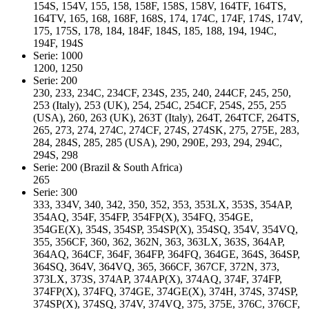
154S, 154V, 155, 158, 158F, 158S, 158V, 164TF, 164TS,
164TV, 165, 168, 168F, 168S, 174, 174C, 174F, 174S, 174V,
175, 175S, 178, 184, 184F, 184S, 185, 188, 194, 194C,
194F, 194S
Serie: 1000
1200, 1250
Serie: 200
230, 233, 234C, 234CF, 234S, 235, 240, 244CF, 245, 250,
253 (Italy), 253 (UK), 254, 254C, 254CF, 254S, 255, 255
(USA), 260, 263 (UK), 263T (Italy), 264T, 264TCF, 264TS,
265, 273, 274, 274C, 274CF, 274S, 274SK, 275, 275E, 283,
284, 284S, 285, 285 (USA), 290, 290E, 293, 294, 294C,
294S, 298
Serie: 200 (Brazil & South Africa)
265
Serie: 300
333, 334V, 340, 342, 350, 352, 353, 353LX, 353S, 354AP,
354AQ, 354F, 354FP, 354FP(X), 354FQ, 354GE,
354GE(X), 354S, 354SP, 354SP(X), 354SQ, 354V, 354VQ,
355, 356CF, 360, 362, 362N, 363, 363LX, 363S, 364AP,
364AQ, 364CF, 364F, 364FP, 364FQ, 364GE, 364S, 364SP,
364SQ, 364V, 364VQ, 365, 366CF, 367CF, 372N, 373,
373LX, 373S, 374AP, 374AP(X), 374AQ, 374F, 374FP,
374FP(X), 374FQ, 374GE, 374GE(X), 374H, 374S, 374SP,
374SP(X), 374SQ, 374V, 374VQ, 375, 375E, 376C, 376CF,