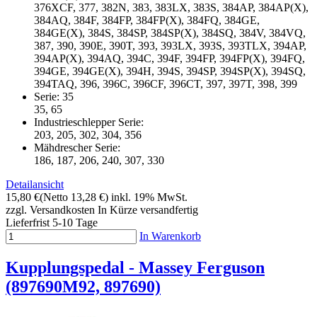
376XCF, 377, 382N, 383, 383LX, 383S, 384AP, 384AP(X),
384AQ, 384F, 384FP, 384FP(X), 384FQ, 384GE,
384GE(X), 384S, 384SP, 384SP(X), 384SQ, 384V, 384VQ,
387, 390, 390E, 390T, 393, 393LX, 393S, 393TLX, 394AP,
394AP(X), 394AQ, 394C, 394F, 394FP, 394FP(X), 394FQ,
394GE, 394GE(X), 394H, 394S, 394SP, 394SP(X), 394SQ,
394TAQ, 396, 396C, 396CF, 396CT, 397, 397T, 398, 399
Serie: 35
35, 65
Industrieschlepper Serie:
203, 205, 302, 304, 356
Mähdrescher Serie:
186, 187, 206, 240, 307, 330
Detailansicht
15,80 €
(Netto 13,28 €)
inkl. 19% MwSt.
zzgl. Versandkosten
In Kürze versandfertig
Lieferfrist 5-10 Tage
In Warenkorb
Kupplungspedal - Massey Ferguson
(897690M92, 897690)