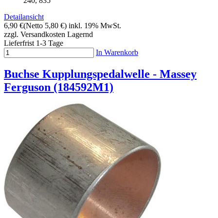
240, 835
Detailansicht
6,90 €
(Netto 5,80 €)
inkl. 19% MwSt.
zzgl. Versandkosten
Lagernd
Lieferfrist 1-3 Tage
In Warenkorb
Buchse Kupplungspedalwelle - Massey
Ferguson (184592M1)