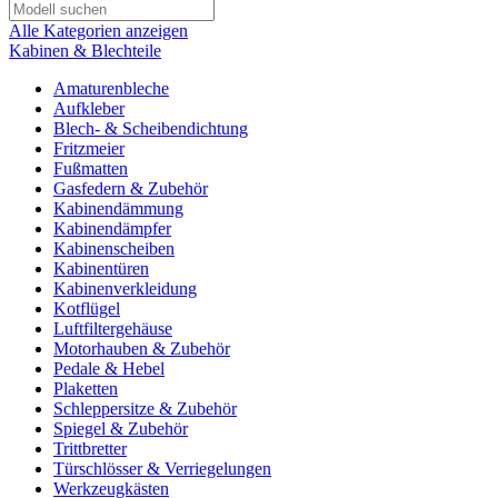
Alle Kategorien anzeigen
Kabinen & Blechteile
Amaturenbleche
Aufkleber
Blech- & Scheibendichtung
Fritzmeier
Fußmatten
Gasfedern & Zubehör
Kabinendämmung
Kabinendämpfer
Kabinenscheiben
Kabinentüren
Kabinenverkleidung
Kotflügel
Luftfiltergehäuse
Motorhauben & Zubehör
Pedale & Hebel
Plaketten
Schleppersitze & Zubehör
Spiegel & Zubehör
Trittbretter
Türschlösser & Verriegelungen
Werkzeugkästen